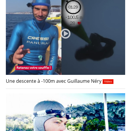
Une descente à -100m avec Guillaume Néry
Video