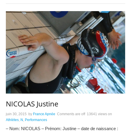
NICOLAS Justine
juin 30, 2015
by
France Apnée
Comments are off
13641 views
on
Athlètes
,
N
,
Performances
– Nom: NICOLAS – Prénom: Justine – date de naissance :