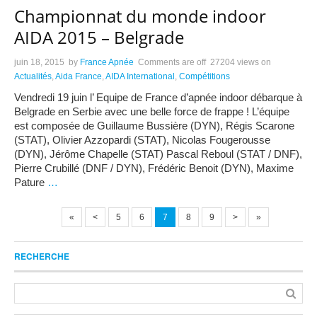
Championnat du monde indoor
AIDA 2015 – Belgrade
juin 18, 2015
by
France Apnée
Comments are off
27204 views
on
Actualités
,
Aida France
,
AIDA International
,
Compétitions
Vendredi 19 juin l’ Equipe de France d’apnée indoor débarque à
Belgrade en Serbie avec une belle force de frappe ! L’équipe
est composée de Guillaume Bussière (DYN), Régis Scarone
(STAT), Olivier Azzopardi (STAT), Nicolas Fougerousse
(DYN), Jérôme Chapelle (STAT) Pascal Reboul (STAT / DNF),
Pierre Crubillé (DNF / DYN), Frédéric Benoit (DYN), Maxime
Pature
…
«
<
5
6
7
8
9
>
»
RECHERCHE