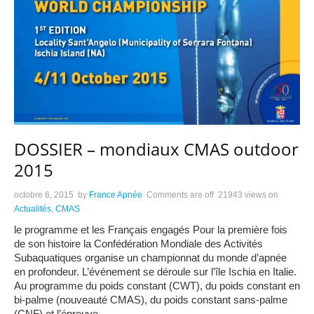
DOSSIER – mondiaux CMAS outdoor
2015
octobre 6, 2015
by
France Apnée
Comments are off
21943 views
on
Actualités
,
CMAS
le programme et les Français engagés Pour la première fois
de son histoire la Confédération Mondiale des Activités
Subaquatiques organise un championnat du monde d’apnée
en profondeur. L’événement se déroule sur l’île Ischia en Italie.
Au programme du poids constant (CWT), du poids constant en
bi-palme (nouveauté CMAS), du poids constant sans-palme
(CNF) et l’épreuve
…