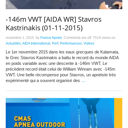
-146m VWT [AIDA WR] Stavros
Kastrinakis (01-11-2015)
novembre 1, 2015
by
France Apnée
Comments are off
7519 views
on
Actualités
,
AIDA International
,
Perf
,
Performances
,
Vidéos
Le 1er novembre 2015 dans les eaux grecques de Kalamata,
le Grec Stavros Kastrinakis a battu le record du monde AIDA
en poids variable avec une descente à -146m VWT. Le
précédent record était celui de William Winram avec -145m
VWT. Une belle récompense pour Stavros, un apnéiste très
expérimenté qui a souvent organisé des
…