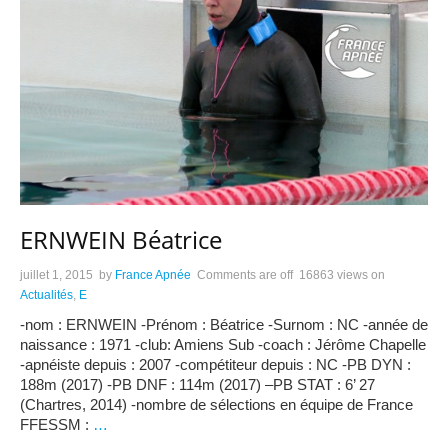
ERNWEIN Béatrice
juillet 1, 2015
by
France Apnée
Comments are off
16863 views
on
Actualités
,
E
-nom : ERNWEIN -Prénom : Béatrice -Surnom : NC -année de
naissance : 1971 -club: Amiens Sub -coach : Jérôme Chapelle
-apnéiste depuis : 2007 -compétiteur depuis : NC -PB DYN :
188m (2017) -PB DNF : 114m (2017) –PB STAT : 6’ 27
(Chartres, 2014) -nombre de sélections en équipe de France
FFESSM :
…