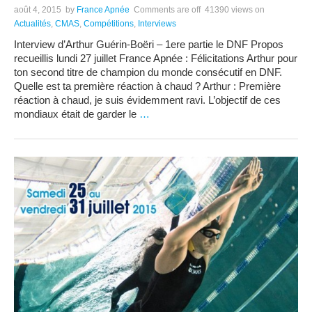
août 4, 2015
by
France Apnée
Comments are off
41390 views
on
Actualités
,
CMAS
,
Compétitions
,
Interviews
Interview d’Arthur Guérin-Boëri – 1ere partie le DNF Propos
recueillis lundi 27 juillet France Apnée : Félicitations Arthur pour
ton second titre de champion du monde consécutif en DNF.
Quelle est ta première réaction à chaud ? Arthur : Première
réaction à chaud, je suis évidemment ravi. L’objectif de ces
mondiaux était de garder le
…