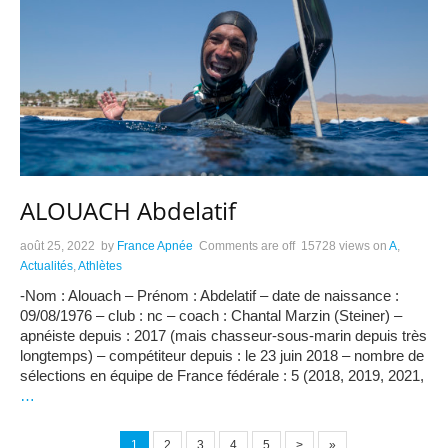
ALOUACH Abdelatif
août 25, 2022
by
France Apnée
Comments are off
15728 views
on
A
,
Actualités
,
Athlètes
-Nom : Alouach – Prénom : Abdelatif – date de naissance :
09/08/1976 – club : nc – coach : Chantal Marzin (Steiner) –
apnéiste depuis : 2017 (mais chasseur-sous-marin depuis très
longtemps) – compétiteur depuis : le 23 juin 2018 – nombre de
sélections en équipe de France fédérale : 5 (2018, 2019, 2021,
…
1
2
3
4
5
>
»