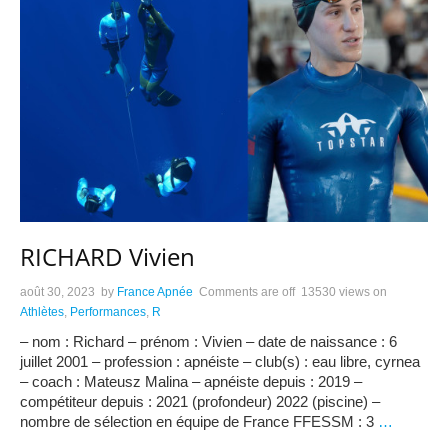
RICHARD Vivien
août 30, 2023
by
France Apnée
Comments are off
13530 views
on
Athlètes
,
Performances
,
R
– nom : Richard – prénom : Vivien – date de naissance : 6
juillet 2001 – profession : apnéiste – club(s) : eau libre, cyrnea
– coach : Mateusz Malina – apnéiste depuis : 2019 –
compétiteur depuis : 2021 (profondeur) 2022 (piscine) –
nombre de sélection en équipe de France FFESSM : 3
…