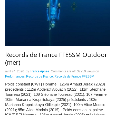
Records de France FFESSM Outdoor
(mer)
avril 24, 2026
by
France Apnée
Comments are off
32959 views
on
Performances
,
Records de France
,
Records de France FFESSM
Poids constant [CWT] Homme : 126m Arnaud Jerald (2023)
précédents : 112m Abdelatif Alouach (2022), 111m Stéphane
Tourreau (2021): 109 Stéphane Tourreau (2021), 107 Femme :
105m Marianna Krupnitskaya (2025) précédents : 103m
Marianna Krupnitskaya-Gillespie (2021), 100m Alice Modolo
(2021); 95m Alice Modolo (2019) Poids constant bi-palme
[CWT-BF] Homme : 126m Arnaud Jerald (2025) précédents
…