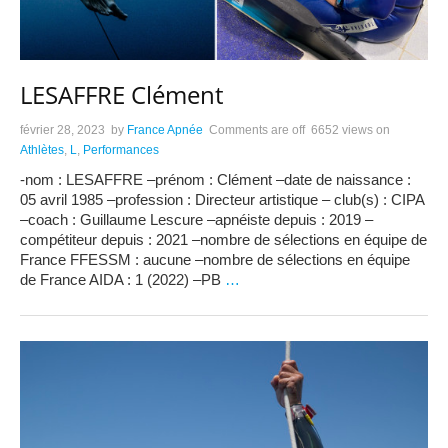
LESAFFRE Clément
février 28, 2023
by
France Apnée
Comments are off
6652 views
on
Athlètes
,
L
,
Performances
-nom : LESAFFRE –prénom : Clément –date de naissance :
05 avril 1985 –profession : Directeur artistique – club(s) : CIPA
–coach : Guillaume Lescure –apnéiste depuis : 2019 –
compétiteur depuis : 2021 –nombre de sélections en équipe de
France FFESSM : aucune –nombre de sélections en équipe
de France AIDA : 1 (2022) –PB
…