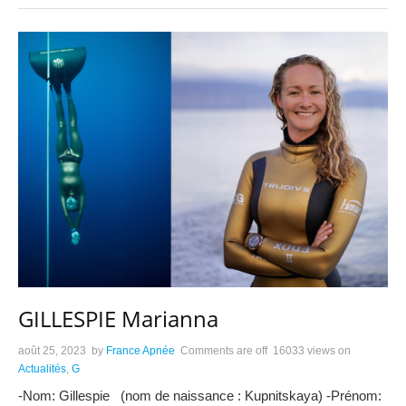
GILLESPIE Marianna
août 25, 2023
by
France Apnée
Comments are off
16033 views
on
Actualités
,
G
-Nom: Gillespie (nom de naissance : Kupnitskaya) -Prénom: