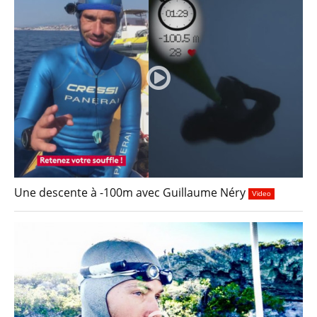
Une descente à -100m avec Guillaume Néry
Video