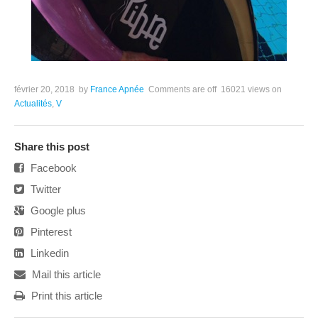
février 20, 2018
by
France Apnée
Comments are off
16021 views
on
Actualités
,
V
Share this post
Facebook
Twitter
Google plus
Pinterest
Linkedin
Mail this article
Print this article