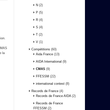
N
(2)
P
(5)
R
(4)
S
(4)
T
(2)
ion.
V
(1)
 CMAS
Compétitions
(60)
e la
Aida France
(13)
AIDA International
(9)
CMAS
(9)
FFESSM
(22)
international contest
(8)
Records de France
(4)
Records de France AIDA
(2)
Records de France
FFESSM
(2)