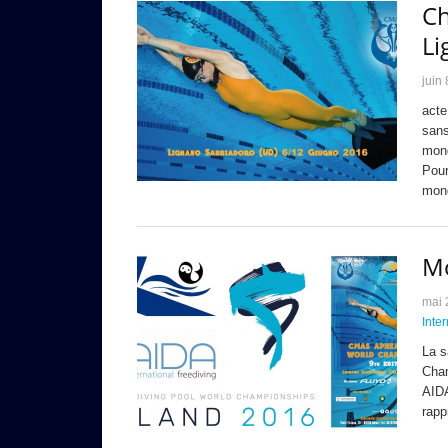
C
Li
juin
acte
sans
mond
Pour
mon
M
mai 
Inte
La s
Cham
AIDA
rapp