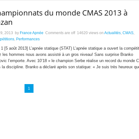
hampionnats du monde CMAS 2013 à
azan
 9, 2013
by
France Apnée
Comments are off
14620 views
on
Actualités
,
CMAS
,
étitions
,
Performances
 1 [5 août 2013] L’apnée statique (STAT) L’apnée statique a ouvert la compétit
 les hommes nous avons assisté à un gros niveau! Sans surprise Branko
ovic l’emporte. Avec 10’18 » le champion Serbe réalise un record du monde
 la discipline. Branko a déclaré après son statique: « Je suis très heureux qu
1