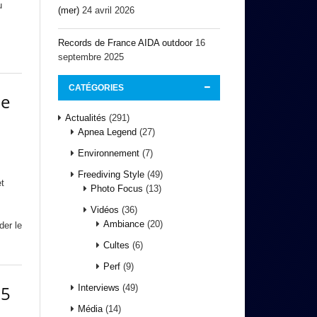
u
(mer)
24 avril 2026
Records de France AIDA outdoor
16
septembre 2025
CATÉGORIES
le
Actualités
(291)
Apnea Legend
(27)
Environnement
(7)
Freediving Style
(49)
et
Photo Focus
(13)
Vidéos
(36)
Ambiance
(20)
der le
Cultes
(6)
Perf
(9)
15
Interviews
(49)
Média
(14)