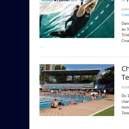
juill
Comp
Dans
au 3
Tchè
Croa
…
Ch
Te
octo
Du 1
cham
mond
Tene
…