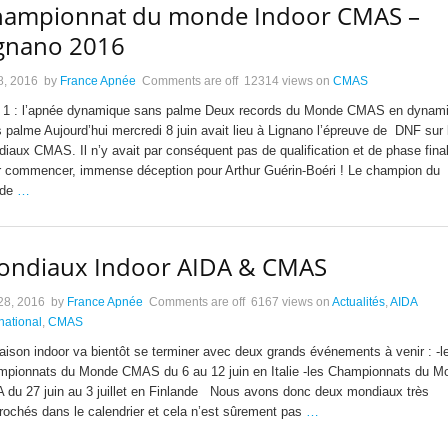
hampionnat du monde Indoor CMAS –
gnano 2016
 8, 2016
by
France Apnée
Comments are off
12314 views
on
CMAS
 1 : l’apnée dynamique sans palme Deux records du Monde CMAS en dynam
 palme Aujourd’hui mercredi 8 juin avait lieu à Lignano l’épreuve de DNF sur 
iaux CMAS. Il n’y avait par conséquent pas de qualification et de phase fina
 commencer, immense déception pour Arthur Guérin-Boéri ! Le champion du
de
…
ondiaux Indoor AIDA & CMAS
28, 2016
by
France Apnée
Comments are off
6167 views
on
Actualités
,
AIDA
rnational
,
CMAS
aison indoor va bientôt se terminer avec deux grands événements à venir : -l
pionnats du Monde CMAS du 6 au 12 juin en Italie -les Championnats du M
 du 27 juin au 3 juillet en Finlande Nous avons donc deux mondiaux très
rochés dans le calendrier et cela n’est sûrement pas
…