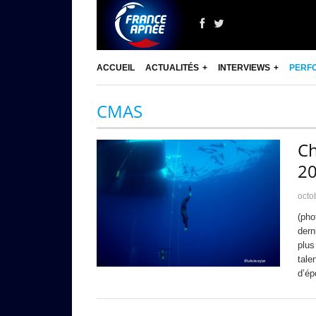
ACCUEIL
ACTUALITÉS
INTERVIEWS
PERF
CMAS
C
2
octo
(pho
dern
plus
tale
d’ép