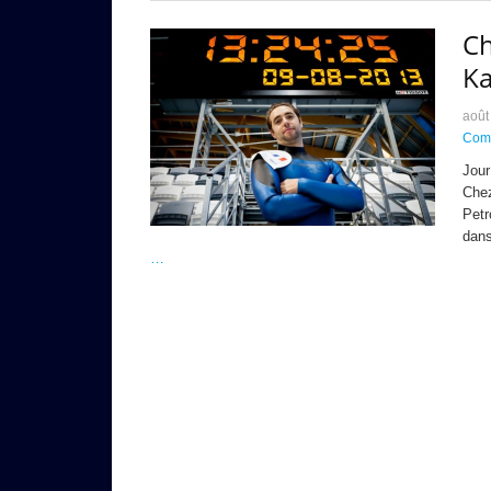
C
K
août
Comp
Jour
Chez
Petr
dans
…