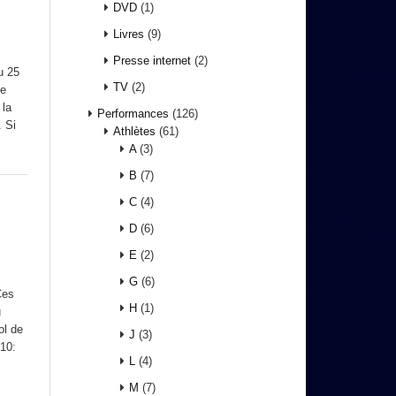
DVD
(1)
Livres
(9)
Presse internet
(2)
u 25
TV
(2)
ue
 la
Performances
(126)
. Si
Athlètes
(61)
A
(3)
B
(7)
C
(4)
D
(6)
E
(2)
G
(6)
Ces
H
(1)
u
ol de
J
(3)
10:
L
(4)
M
(7)