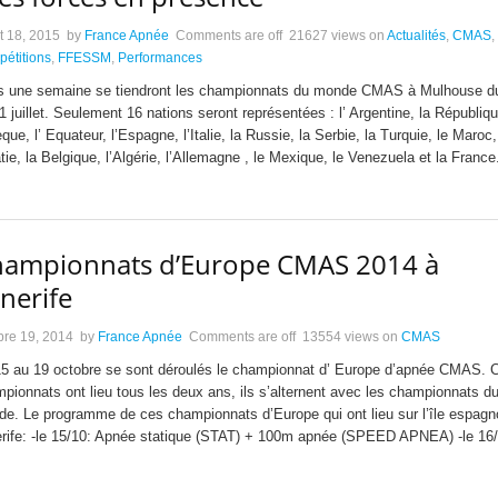
et 18, 2015
by
France Apnée
Comments are off
21627 views
on
Actualités
,
CMAS
,
étitions
,
FFESSM
,
Performances
 une semaine se tiendront les championnats du monde CMAS à Mulhouse d
1 juillet. Seulement 16 nations seront représentées : l’ Argentine, la Républiq
que, l’ Equateur, l’Espagne, l’Italie, la Russie, la Serbie, la Turquie, le Maroc,
tie, la Belgique, l’Algérie, l’Allemagne , le Mexique, le Venezuela et la France
ampionnats d’Europe CMAS 2014 à
nerife
bre 19, 2014
by
France Apnée
Comments are off
13554 views
on
CMAS
5 au 19 octobre se sont déroulés le championnat d’ Europe d’apnée CMAS. 
pionnats ont lieu tous les deux ans, ils s’alternent avec les championnats d
e. Le programme de ces championnats d’Europe qui ont lieu sur l’île espagn
rife: -le 15/10: Apnée statique (STAT) + 100m apnée (SPEED APNEA) -le 16/