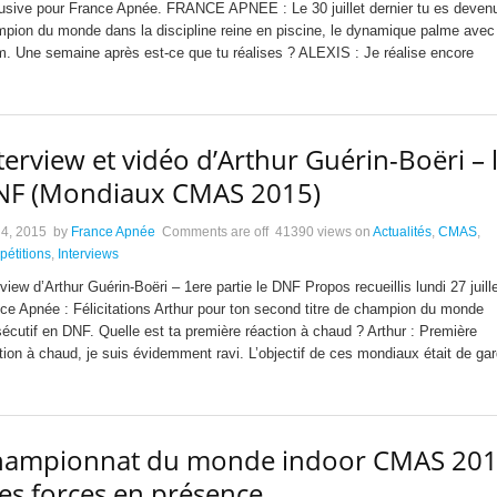
usive pour France Apnée. FRANCE APNEE : Le 30 juillet dernier tu es deven
pion du monde dans la discipline reine en piscine, le dynamique palme avec
. Une semaine après est-ce que tu réalises ? ALEXIS : Je réalise encore
terview et vidéo d’Arthur Guérin-Boëri – 
NF (Mondiaux CMAS 2015)
 4, 2015
by
France Apnée
Comments are off
41390 views
on
Actualités
,
CMAS
,
étitions
,
Interviews
rview d’Arthur Guérin-Boëri – 1ere partie le DNF Propos recueillis lundi 27 juill
ce Apnée : Félicitations Arthur pour ton second titre de champion du monde
écutif en DNF. Quelle est ta première réaction à chaud ? Arthur : Première
tion à chaud, je suis évidemment ravi. L’objectif de ces mondiaux était de gar
hampionnat du monde indoor CMAS 20
les forces en présence