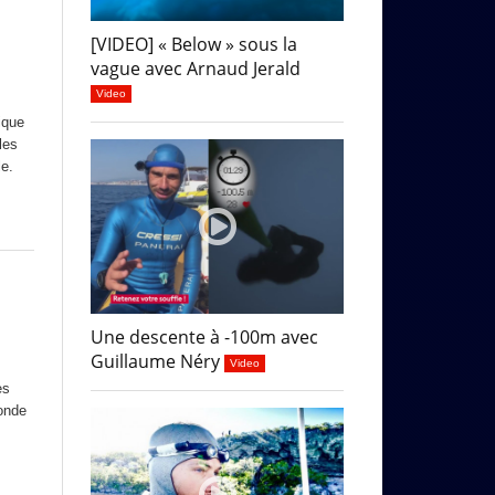
[VIDEO] « Below » sous la
vague avec Arnaud Jerald
Video
ique
les
le.
Une descente à -100m avec
Guillaume Néry
Video
es
onde