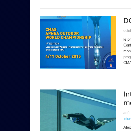
DO
octo
le p
Conf
mond
prog
CMAS
In
m
août
Inte
Alex