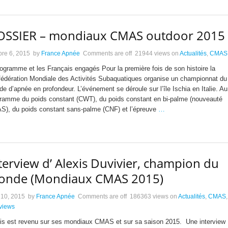
SSIER – mondiaux CMAS outdoor 2015
bre 6, 2015
by
France Apnée
Comments are off
21944 views
on
Actualités
,
CMAS
rogramme et les Français engagés Pour la première fois de son histoire la
édération Mondiale des Activités Subaquatiques organise un championnat du
e d’apnée en profondeur. L’événement se déroule sur l’île Ischia en Italie. Au
ramme du poids constant (CWT), du poids constant en bi-palme (nouveauté
), du poids constant sans-palme (CNF) et l’épreuve
…
terview d’ Alexis Duvivier, champion du
onde (Mondiaux CMAS 2015)
 10, 2015
by
France Apnée
Comments are off
186363 views
on
Actualités
,
CMAS
,
rviews
is est revenu sur ses mondiaux CMAS et sur sa saison 2015. Une interview