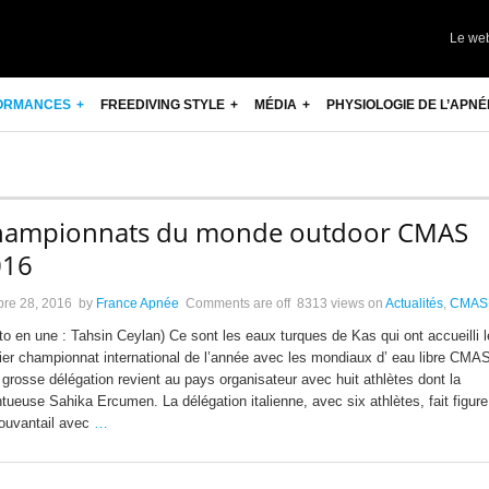
Le we
ORMANCES
FREEDIVING STYLE
MÉDIA
PHYSIOLOGIE DE L’APNÉ
hampionnats du monde outdoor CMAS
016
bre 28, 2016
by
France Apnée
Comments are off
8313 views
on
Actualités
,
CMAS
to en une : Tahsin Ceylan) Ce sont les eaux turques de Kas qui ont accueilli l
ier championnat international de l’année avec les mondiaux d’ eau libre CMA
 grosse délégation revient au pays organisateur avec huit athlètes dont la
ntueuse Sahika Ercumen. La délégation italienne, avec six athlètes, fait figure
ouvantail avec
…