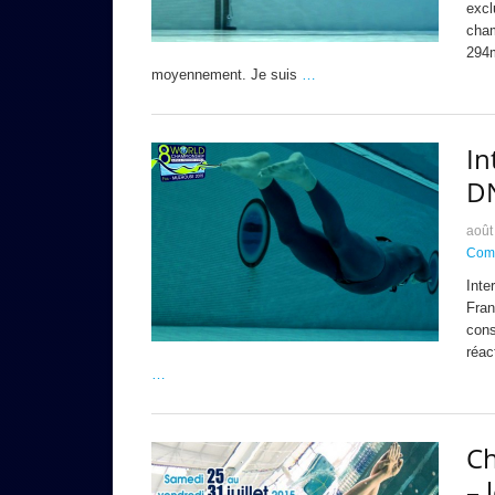
excl
cham
294m
moyennement. Je suis
…
In
D
août
Comp
Inte
Fran
cons
réac
…
C
– 