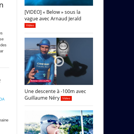
n
[VIDEO] « Below » sous la
vague avec Arnaud Jerald
Video
es
se
 des
ar
e
Une descente à -100m avec
Guillaume Néry
Video
IDA
maine