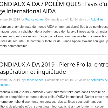
NDIAUX AIDA / POLÉMIQUES : l’avis d’u
ge international AIDA
embre 20, 2019
by
France Apnée
Comments are off
11494 views
on
Actualités
derniers championnats du monde AIDA en mer ont donné lieu à de nombreus
miques dont la validation de la performance de Hanako Hirose après un malai
après son protocole réussi. Ce qui par ailleurs avait nécessité un intervention
istes de sécurité. De nombreux lecteurs de France Apnée avaient souligné, p
érents commentaires,
…
NDIAUX AIDA 2019 : Pierre Frolla, entr
aspération et inquiétude
embre 15, 2019
by
France Apnée
Comments are off
10172 views
on
Actualités
,
A
rnational
Mondiaux AIDA 2019 « outdoor » vont sûrement faire date dans l’histoire de
née en compétition et surtout dans celle d’AIDA international. Durant cette se
nombreux rebondissements, on aura vu: -des athlètes sous-estimant des
itions de plongée et/ou sur-estimant leur capacité à « performer »; ce qui