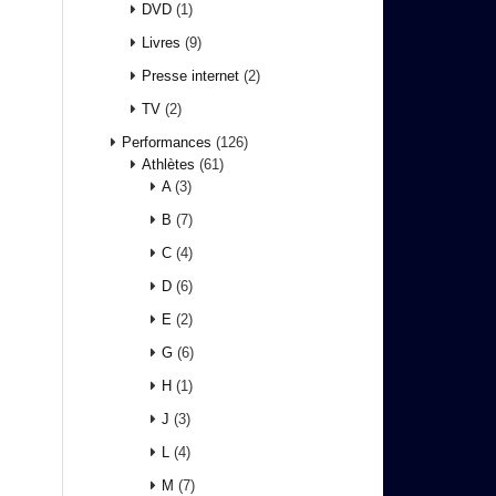
DVD
(1)
Livres
(9)
Presse internet
(2)
TV
(2)
Performances
(126)
Athlètes
(61)
A
(3)
B
(7)
C
(4)
D
(6)
E
(2)
G
(6)
H
(1)
J
(3)
L
(4)
M
(7)