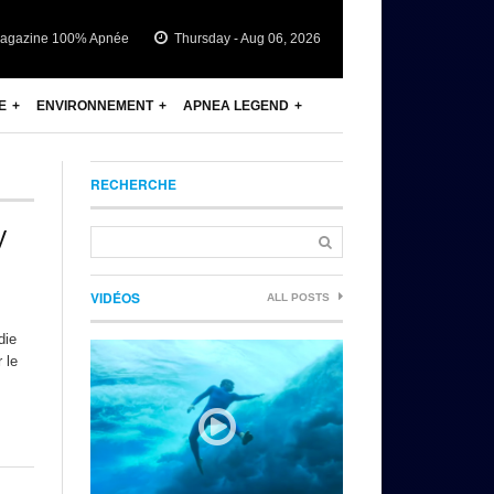
agazine 100% Apnée
Thursday - Aug 06, 2026
E
ENVIRONNEMENT
APNEA LEGEND
RECHERCHE
y
VIDÉOS
ALL POSTS
die
 le