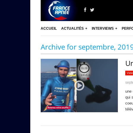
ACCUEIL
ACTUALITÉS
INTERVIEWS
PERF
Archive for septembre, 201
Un
Vid
sept
une 
qui 
coeu
télé