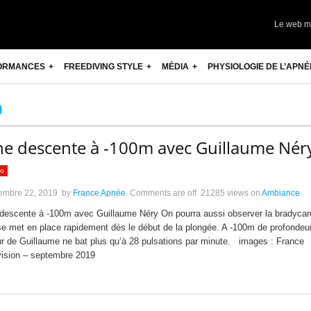
Le web m
ORMANCES
FREEDIVING STYLE
MÉDIA
PHYSIOLOGIE DE L’APNÉ
9
e descente à -100m avec Guillaume Nér
eo
embre 22, 2019
by
France Apnée
Comments are off
21285 views
on
Ambiance
descente à -100m avec Guillaume Néry On pourra aussi observer la bradycar
se met en place rapidement dès le début de la plongée. A -100m de profondeur
r de Guillaume ne bat plus qu’à 28 pulsations par minute. images : France
vision – septembre 2019