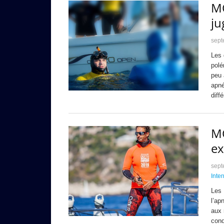
MO
ju
sept
Les 
polé
peu 
apné
diff
MO
ex
sept
Inte
Les 
l’ap
aux 
cond