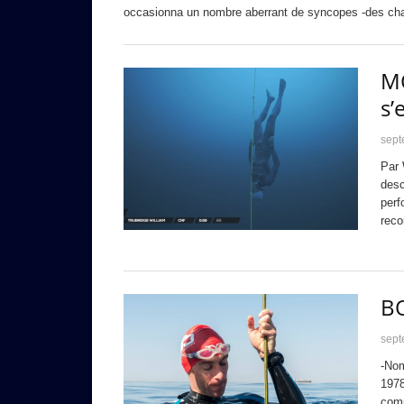
occasionna un nombre aberrant de syncopes -des cha
MO
s’
sept
Par 
desc
perf
reco
B
sept
-Nom
1978
comp