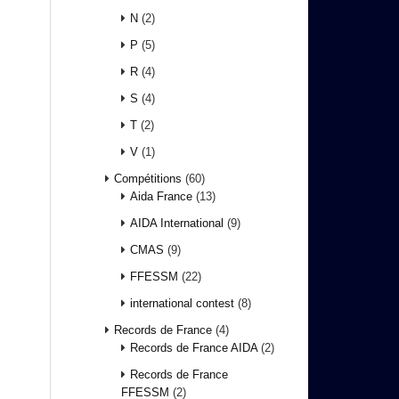
N
(2)
P
(5)
R
(4)
S
(4)
T
(2)
V
(1)
Compétitions
(60)
Aida France
(13)
AIDA International
(9)
CMAS
(9)
FFESSM
(22)
international contest
(8)
Records de France
(4)
Records de France AIDA
(2)
Records de France
FFESSM
(2)