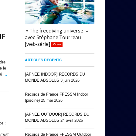
» The freediving universe »
NF
avec Stéphane Tourreau
[web-série]
Video
ARTICLES RÉCENTS
pire
e le
[APNEE INDOOR] RECORDS DU
ai
…
MONDE ABSOLUS
3 juin 2026
Records de France FFESSM Indoor
(piscine)
25 mai 2026
[APNEE OUTDOOR] RECORDS DU
MONDE ABSOLUS
24 avril 2026
ce :
Records de France FFESSM Outdoor
B CWT