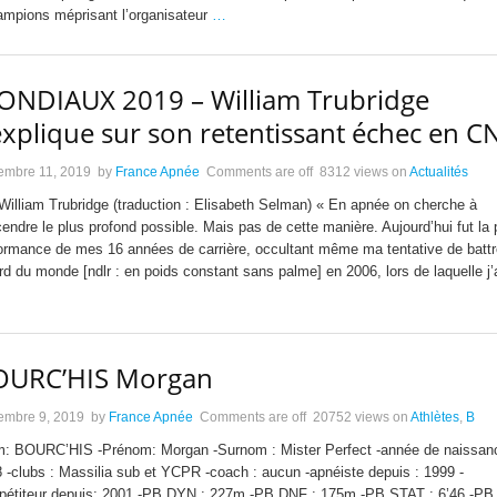
mpions méprisant l’organisateur
…
NDIAUX 2019 – William Trubridge
explique sur son retentissant échec en C
embre 11, 2019
by
France Apnée
Comments are off
8312 views
on
Actualités
William Trubridge (traduction : Elisabeth Selman) « En apnée on cherche à
endre le plus profond possible. Mais pas de cette manière. Aujourd’hui fut la 
ormance de mes 16 années de carrière, occultant même ma tentative de battr
rd du monde [ndlr : en poids constant sans palme] en 2006, lors de laquelle j’
OURC’HIS Morgan
embre 9, 2019
by
France Apnée
Comments are off
20752 views
on
Athlètes
,
B
: BOURC’HIS -Prénom: Morgan -Surnom : Mister Perfect -année de naissan
 -clubs : Massilia sub et YCPR -coach : aucun -apnéiste depuis : 1999 -
étiteur depuis: 2001 -PB DYN : 227m -PB DNF : 175m -PB STAT : 6’46 -P