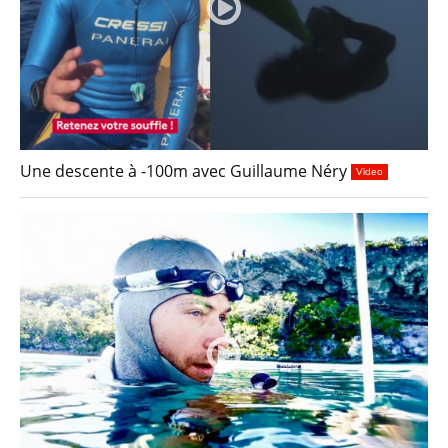
Une descente à -100m avec Guillaume Néry
Video