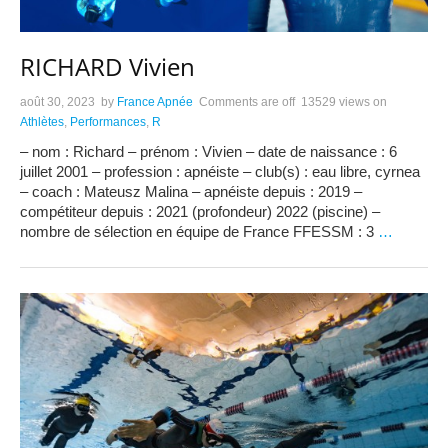
RICHARD Vivien
août 30, 2023
by
France Apnée
Comments are off
13529 views
on
Athlètes
,
Performances
,
R
– nom : Richard – prénom : Vivien – date de naissance : 6
juillet 2001 – profession : apnéiste – club(s) : eau libre, cyrnea
– coach : Mateusz Malina – apnéiste depuis : 2019 –
compétiteur depuis : 2021 (profondeur) 2022 (piscine) –
nombre de sélection en équipe de France FFESSM : 3
…