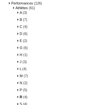
Performances
(126)
Athlètes
(61)
A
(3)
B
(7)
C
(4)
D
(6)
E
(2)
G
(6)
H
(1)
J
(3)
L
(4)
M
(7)
N
(2)
P
(5)
R
(4)
S
(4)