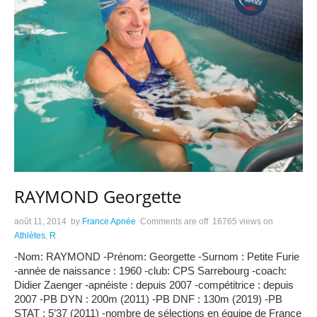
RAYMOND Georgette
août 11, 2014
by
France Apnée
Comments are off
16765 views
on
Athlètes
,
R
-Nom: RAYMOND -Prénom: Georgette -Surnom : Petite Furie
-année de naissance : 1960 -club: CPS Sarrebourg -coach:
Didier Zaenger -apnéiste : depuis 2007 -compétitrice : depuis
2007 -PB DYN : 200m (2011) -PB DNF : 130m (2019) -PB
STAT : 5’37 (2011) -nombre de sélections en équipe de France