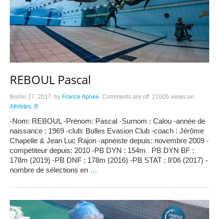
REBOUL Pascal
février 27, 2017
by
France Apnée
Comments are off
21005 views
on
Athlètes
,
R
-Nom: REBOUL -Prénom: Pascal -Surnom : Calou -année de
naissance : 1969 -club: Bulles Evasion Club -coach : Jérôme
Chapelle & Jean Luc Rajon -apnéiste depuis: novembre 2009 -
compétiteur depuis: 2010 -PB DYN : 154m PB DYN BF :
178m (2019) -PB DNF : 178m (2016) -PB STAT : 8’06 (2017) -
nombre de sélections en
…