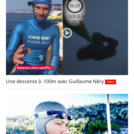
Une descente à -100m avec Guillaume Néry
Video