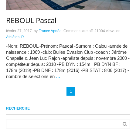
REBOUL Pascal
février 27, 2017
by
France Apnée
Comments are off
21004 views
on
Athlètes
,
R
-Nom: REBOUL -Prénom: Pascal -Surnom : Calou -année de
naissance : 1969 -club: Bulles Evasion Club -coach : Jérôme
Chapelle & Jean Luc Rajon -apnéiste depuis: novembre 2009 -
compétiteur depuis: 2010 -PB DYN : 154m PB DYN BF :
178m (2019) -PB DNF : 178m (2016) -PB STAT : 8’06 (2017) -
nombre de sélections en
…
1
RECHERCHE