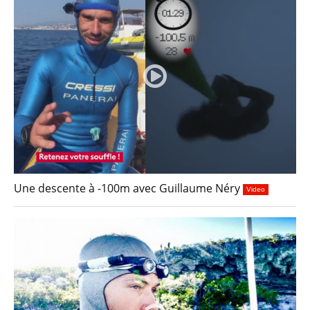
Une descente à -100m avec Guillaume Néry
Video