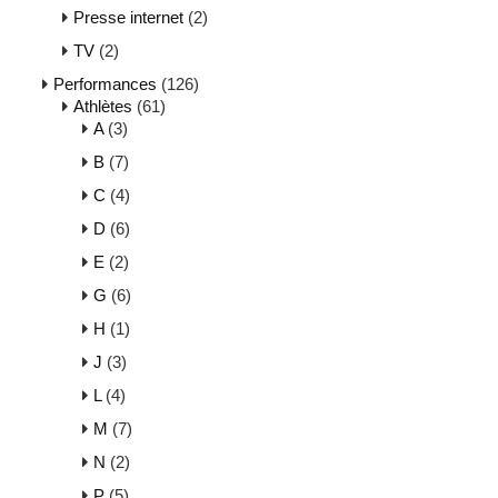
Presse internet
(2)
TV
(2)
Performances
(126)
Athlètes
(61)
A
(3)
B
(7)
C
(4)
D
(6)
E
(2)
G
(6)
H
(1)
J
(3)
L
(4)
M
(7)
N
(2)
P
(5)