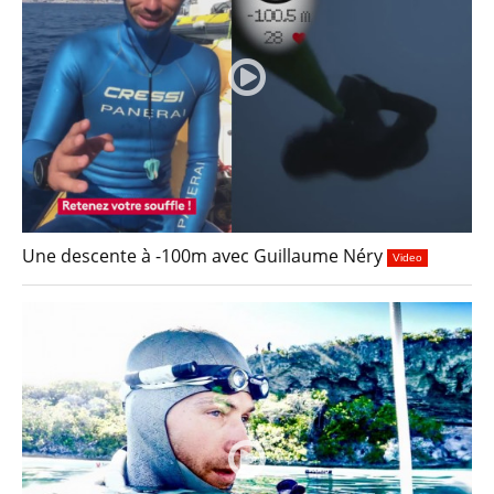
Une descente à -100m avec Guillaume Néry
Video