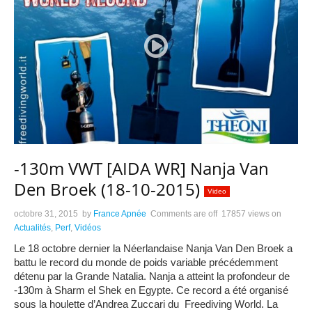
-130m VWT [AIDA WR] Nanja Van
Den Broek (18-10-2015)
Video
octobre 31, 2015
by
France Apnée
Comments are off
17857 views
on
Actualités
,
Perf
,
Vidéos
Le 18 octobre dernier la Néerlandaise Nanja Van Den Broek a
battu le record du monde de poids variable précédemment
détenu par la Grande Natalia. Nanja a atteint la profondeur de
-130m à Sharm el Shek en Egypte. Ce record a été organisé
sous la houlette d’Andrea Zuccari du Freediving World. La