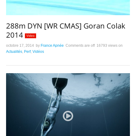
288m DYN [WR CMAS] Goran Colak
2014
Video
octobre 17, 2014
by
France Apnée
Comments are off
16793 views
on
Actualités
,
Perf
,
Vidéos