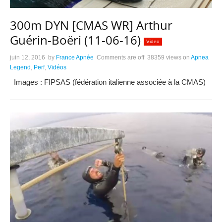
300m DYN [CMAS WR] Arthur
Guérin-Boëri (11-06-16)
Video
juin 12, 2016
by
France Apnée
Comments are off
38359 views
on
Apnea
Legend
,
Perf
,
Vidéos
Images : FIPSAS (fédération italienne associée à la CMAS)