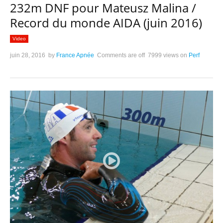
232m DNF pour Mateusz Malina /
Record du monde AIDA (juin 2016)
Video
juin 28, 2016
by
France Apnée
Comments are off
7999 views
on
Perf