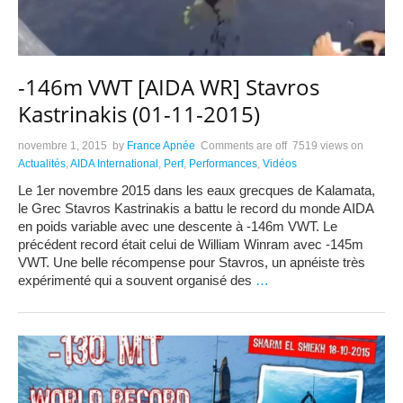
-146m VWT [AIDA WR] Stavros
Kastrinakis (01-11-2015)
novembre 1, 2015
by
France Apnée
Comments are off
7519 views
on
Actualités
,
AIDA International
,
Perf
,
Performances
,
Vidéos
Le 1er novembre 2015 dans les eaux grecques de Kalamata,
le Grec Stavros Kastrinakis a battu le record du monde AIDA
en poids variable avec une descente à -146m VWT. Le
précédent record était celui de William Winram avec -145m
VWT. Une belle récompense pour Stavros, un apnéiste très
expérimenté qui a souvent organisé des
…