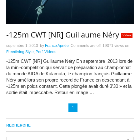
-125m CWT [NR] Guillaume Néry
Video
septembre 1, 2013
by
France Apnée
Comments are off
19371 views
on
Freediving Style
,
Perf
,
Vidéos
-125m CWT [NR] Guillaume Néry En septembre 2013 lors de
la mini-compétition qui servait de préparation au championnat
du monde AIDA de Kalamata, le champion français Guillaume
Néry améliora son propre record de France en descendant à
-125m en poids constant. Cette plongée avait duré 3’30 » et la
sortie était impeccable. Retour en image …
1
RECHERCHE