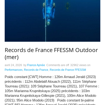
Records de France FFESSM Outdoor
(mer)
avril 24, 2026
by
France Apnée
Comments are off
32962 views
on
Performances
,
Records de France
,
Records de France FFESSM
Poids constant [CWT] Homme : 126m Arnaud Jerald (2023)
précédents : 112m Abdelatif Alouach (2022), 111m Stéphane
Tourreau (2021): 109 Stéphane Tourreau (2021), 107 Femme :
105m Marianna Krupnitskaya (2025) précédents : 103m
Marianna Krupnitskaya-Gillespie (2021), 100m Alice Modolo
(2021); 95m Alice Modolo (2019) Poids constant bi-palme
[CWT-BF] Homme : 126m Arnaud Jerald (2025) précédents
…