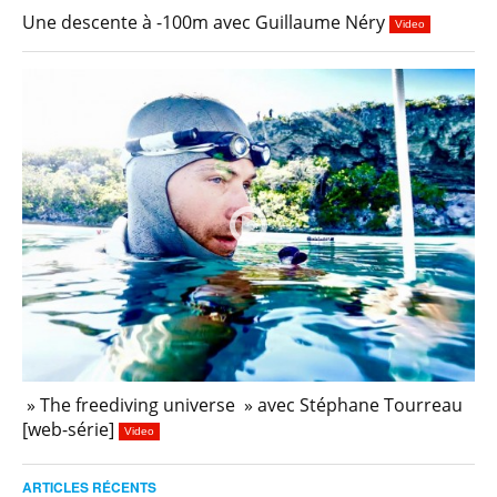
Une descente à -100m avec Guillaume Néry
Video
» The freediving universe » avec Stéphane Tourreau
[web-série]
Video
ARTICLES RÉCENTS