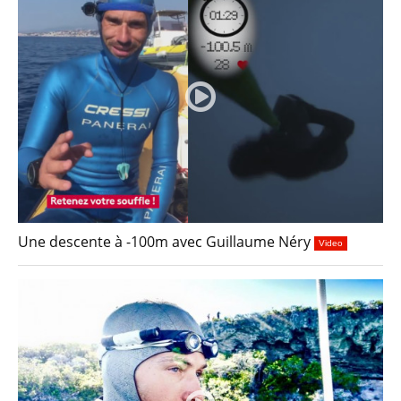
Une descente à -100m avec Guillaume Néry
Video