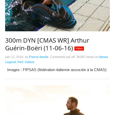
300m DYN [CMAS WR] Arthur
Guérin-Boëri (11-06-16)
Video
juin 12, 2016
by
France Apnée
Comments are off
38365 views
on
Apnea
Legend
,
Perf
,
Vidéos
Images : FIPSAS (fédération italienne associée à la CMAS)