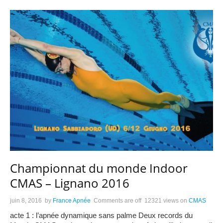
Championnat du monde Indoor
CMAS – Lignano 2016
juin 8, 2016
by
France Apnée
Comments are off
12321 views
on
CMAS
acte 1 : l’apnée dynamique sans palme Deux records du