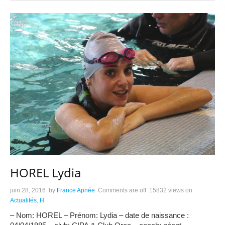
HOREL Lydia
juin 28, 2016
by
France Apnée
Comments are off
15832 views
on
Actualités
,
H
– Nom: HOREL – Prénom: Lydia – date de naissance :