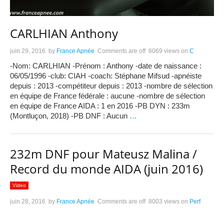
CARLHIAN Anthony
juin 29, 2016
by
France Apnée
Comments are off
6069 views
on
C
-Nom: CARLHIAN -Prénom : Anthony -date de naissance :
06/05/1996 -club: CIAH -coach: Stéphane Mifsud -apnéiste
depuis : 2013 -compétiteur depuis : 2013 -nombre de sélection
en équipe de France fédérale : aucune -nombre de sélection
en équipe de France AIDA : 1 en 2016 -PB DYN : 233m
(Montluçon, 2018) -PB DNF : Aucun
…
232m DNF pour Mateusz Malina /
Record du monde AIDA (juin 2016)
Video
juin 28, 2016
by
France Apnée
Comments are off
8003 views
on
Perf