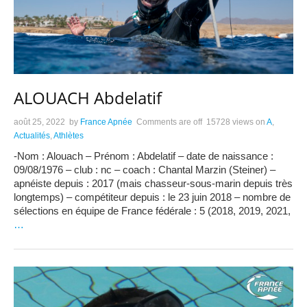
ALOUACH Abdelatif
août 25, 2022
by
France Apnée
Comments are off
15728 views
on
A
,
Actualités
,
Athlètes
-Nom : Alouach – Prénom : Abdelatif – date de naissance :
09/08/1976 – club : nc – coach : Chantal Marzin (Steiner) –
apnéiste depuis : 2017 (mais chasseur-sous-marin depuis très
longtemps) – compétiteur depuis : le 23 juin 2018 – nombre de
sélections en équipe de France fédérale : 5 (2018, 2019, 2021,
…