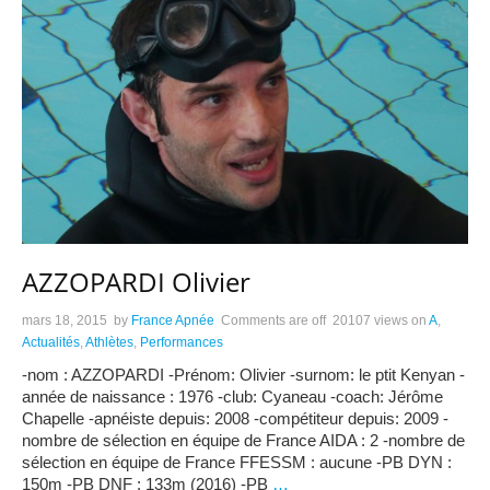
AZZOPARDI Olivier
mars 18, 2015
by
France Apnée
Comments are off
20107 views
on
A
,
Actualités
,
Athlètes
,
Performances
-nom : AZZOPARDI -Prénom: Olivier -surnom: le ptit Kenyan -
année de naissance : 1976 -club: Cyaneau -coach: Jérôme
Chapelle -apnéiste depuis: 2008 -compétiteur depuis: 2009 -
nombre de sélection en équipe de France AIDA : 2 -nombre de
sélection en équipe de France FFESSM : aucune -PB DYN :
150m -PB DNF : 133m (2016) -PB
…