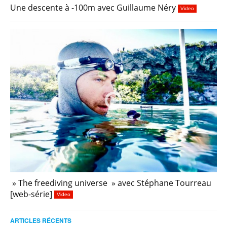
Une descente à -100m avec Guillaume Néry
Video
» The freediving universe » avec Stéphane Tourreau
[web-série]
Video
ARTICLES RÉCENTS