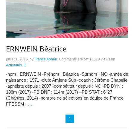
ERNWEIN Béatrice
juillet 1, 2015
by
France Apnée
Comments are off
16870 views
on
Actualités
,
E
-nom : ERNWEIN -Prénom : Béatrice -Surnom : NC -année de
naissance : 1971 -club: Amiens Sub -coach : Jérôme Chapelle
-apnéiste depuis : 2007 -compétiteur depuis : NC -PB DYN :
188m (2017) -PB DNF : 114m (2017) –PB STAT : 6’ 27
(Chartres, 2014) -nombre de sélections en équipe de France
FFESSM :
…
1