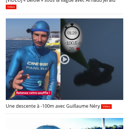
[VIDEO] « Below » sous la vague avec Arnaud Jerald
Video
Une descente à -100m avec Guillaume Néry
Video