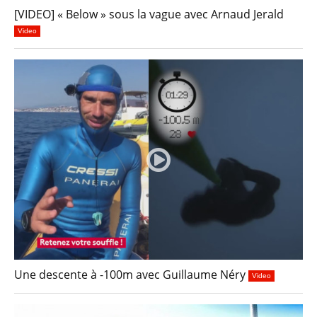
[VIDEO] « Below » sous la vague avec Arnaud Jerald
Video
Une descente à -100m avec Guillaume Néry
Video