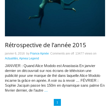
Rétrospective de l’année 2015
janvier 6, 2016
by
France Apnée
Comments are off
13477 views
on
Actualités
,
Apnea Legend
JANVIER : Quand Alice Modolo est Anastasia En janvier
dernier on découvrait sur nos écrans de télévision une
publicité pour une marque de thé dans laquelle Alice Modolo
incarne la grâce en apnée. A voir ou à revoir … FÉVRIER :
Sophie Jacquin passe les 150m en dynamique sans palme En
février dernier, de l’autre
…
1