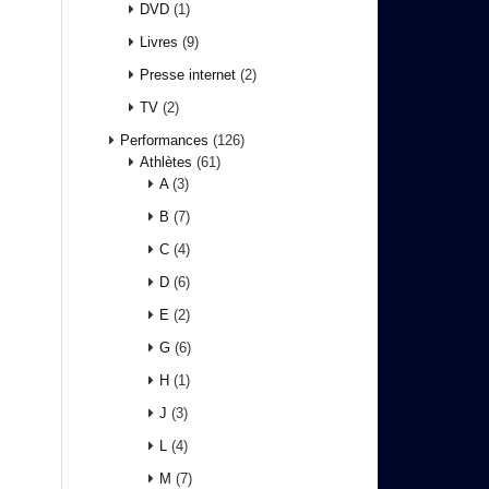
DVD
(1)
Livres
(9)
Presse internet
(2)
TV
(2)
Performances
(126)
Athlètes
(61)
A
(3)
B
(7)
C
(4)
D
(6)
E
(2)
G
(6)
H
(1)
J
(3)
L
(4)
M
(7)