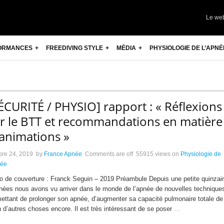
Le we
ORMANCES
FREEDIVING STYLE
MÉDIA
PHYSIOLOGIE DE L’APNÉ
ÉCURITÉ / PHYSIO] rapport : « Réflexions
r le BTT et recommandations en matière
animations »
bre 24, 2019
by
France Apnée
Comments are off
55915 views
on
Physiologie de
née
o de couverture : Franck Seguin – 2019 Préambule Depuis une petite quinzai
nées nous avons vu arriver dans le monde de l’apnée de nouvelles technique
ettant de prolonger son apnée, d’augmenter sa capacité pulmonaire totale de
n d’autres choses encore. Il est très intéressant de se poser
…