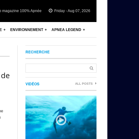
b magazine 100% Apnée
Friday - Aug 07, 2026
E
ENVIRONNEMENT
APNEA LEGEND
RECHERCHE
 de
VIDÉOS
ALL POSTS
ne
s