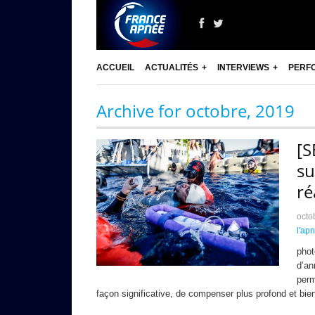
ACCUEIL
ACTUALITÉS
INTERVIEWS
PERF
Archive for octobre, 2019
[S
su
ré
octo
l'ap
phot
d’an
perm
façon significative, de compenser plus profond et bie