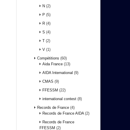
N
(2)
P
(5)
R
(4)
S
(4)
T
(2)
V
(1)
Compétitions
(60)
Aida France
(13)
AIDA International
(9)
CMAS
(9)
FFESSM
(22)
international contest
(8)
Records de France
(4)
Records de France AIDA
(2)
Records de France
FFESSM
(2)