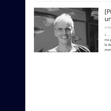
[P
un
octo
« … 
ma p
la d
mome