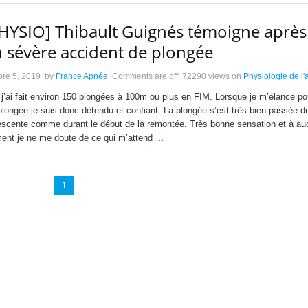
HYSIO] Thibault Guignés témoigne après
 sévère accident de plongée
bre 5, 2019
by
France Apnée
Comments are off
72290 views
on
Physiologie de l
j’ai fait environ 150 plongées à 100m ou plus en FIM. Lorsque je m’élance po
longée je suis donc détendu et confiant. La plongée s’est très bien passée d
escente comme durant le début de la remontée. Très bonne sensation et à au
nt je ne me doute de ce qui m’attend
…
1