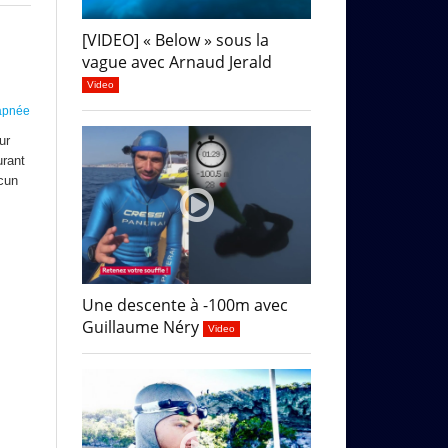
[VIDEO] « Below » sous la
vague avec Arnaud Jerald
Video
'apnée
ur
urant
cun
Une descente à -100m avec
Guillaume Néry
Video