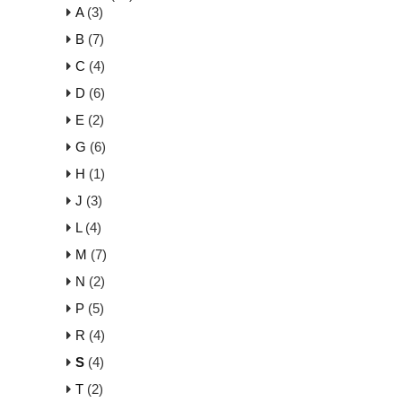
A
(3)
B
(7)
C
(4)
D
(6)
E
(2)
G
(6)
H
(1)
J
(3)
L
(4)
M
(7)
N
(2)
P
(5)
R
(4)
S
(4)
T
(2)