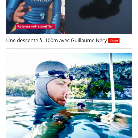
Une descente à -100m avec Guillaume Néry
Video