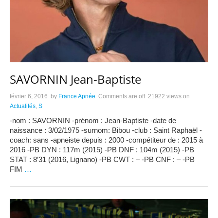
SAVORNIN Jean-Baptiste
février 6, 2016
by
France Apnée
Comments are off
21922 views
on
Actualités
,
S
-nom : SAVORNIN -prénom : Jean-Baptiste -date de
naissance : 3/02/1975 -surnom: Bibou -club : Saint Raphaël -
coach: sans -apneiste depuis : 2000 -compétiteur de : 2015 à
2016 -PB DYN : 117m (2015) -PB DNF : 104m (2015) -PB
STAT : 8’31 (2016, Lignano) -PB CWT : – -PB CNF : – -PB
FIM
…