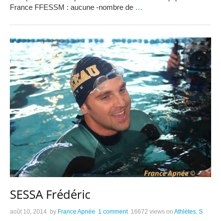
France FFESSM : aucune -nombre de
…
SESSA Frédéric
août 10, 2014
by
France Apnée
1 comment
16672 views
on
Athlètes
,
S