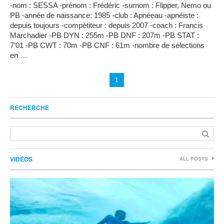
-nom : SESSA -prénom : Frédéric -surnom : Flipper, Nemo ou
PB -année de naissance: 1985 -club : Apnéeau -apnéiste :
depuis toujours -compétiteur : depuis 2007 -coach : Francis
Marchadier -PB DYN : 255m -PB DNF : 207m -PB STAT :
7’01 -PB CWT : 70m -PB CNF : 61m -nombre de sélections
en
…
1
RECHERCHE
VIDÉOS
ALL POSTS