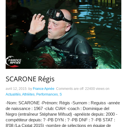
SCARONE Régis
avril 12, 2015
by
France Apnée
Comments are off
22400 views
on
Actualités
,
Athlètes
,
Performances
,
S
-Nom: SCARONE -Prénom: Régis -Surnom : Reguiss -année
de naissance : 1967 -club: CIAH -coach : Dominique del
Negro (entraîneur Stéphane Mifsud) -apnéiste depuis: 2000 -
compétiteur depuis: ? -PB DYN : ? -PB DNF : ? -PB STAT :
8’08 (La Ciotat 2015) -nombre de sélections en équipe de