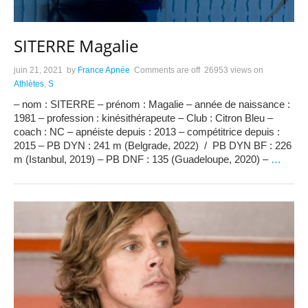
SITERRE Magalie
juin 21, 2021
by
France Apnée
Comments are off
26953 views
on
Athlètes
,
S
– nom : SITERRE – prénom : Magalie – année de naissance :
1981 – profession : kinésithérapeute – Club : Citron Bleu –
coach : NC – apnéiste depuis : 2013 – compétitrice depuis :
2015 – PB DYN : 241 m (Belgrade, 2022) / PB DYN BF : 226
m (Istanbul, 2019) – PB DNF : 135 (Guadeloupe, 2020) –
…