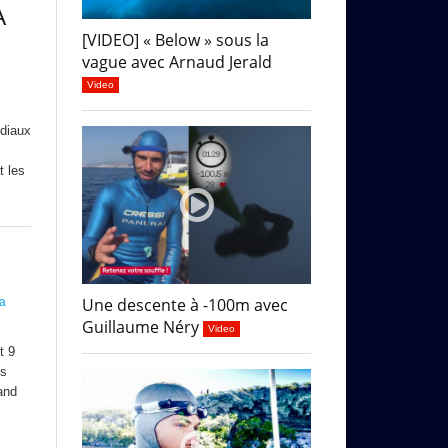
A
[VIDEO] « Below » sous la
vague avec Arnaud Jerald
Video
ndiaux
t les
Une descente à -100m avec
a
Guillaume Néry
Video
t 9
es
and