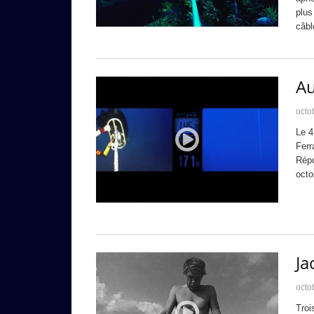
plus
câbl
Au
octo
Le 4
Ferr
Répu
octo
Ja
octo
Troi