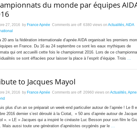
ampionnats du monde par équipes AID
016
bre 27, 2016
by
France Apnée
Comments are off
6380 views
on
Actualités
,
AIDA
rnational
 a 20 ans la fédération internationale d’apnée AIDA organisait les premiers mo
équipes en France. Du 16 au 24 septembre ce sont les eaux mythiques de
mata qui ont accueilli cette fois le championnat 2016. Lors de ce championna
vidualités se sont éffacées pour laisser la place à l’esprit d’équipe. Trois
…
ibute to Jacques Mayol
bre 24, 2016
by
France Apnée
Comments are off
20960 views
on
Actualités
,
Apne
end
is plus d’un an se préparait un week-end particulier autour de l’apnée ! Le 8 e
bre 2016 dernier s’est déroulé à la Ciotat, « 50 ans d’apnée autour de Jacqu
l ». « LE » Jacques qui a inspiré le cinéaste Luc Besson pour son film le Gr
. Mais aussi toute une génération d’apnéistes oxygénés par le
…