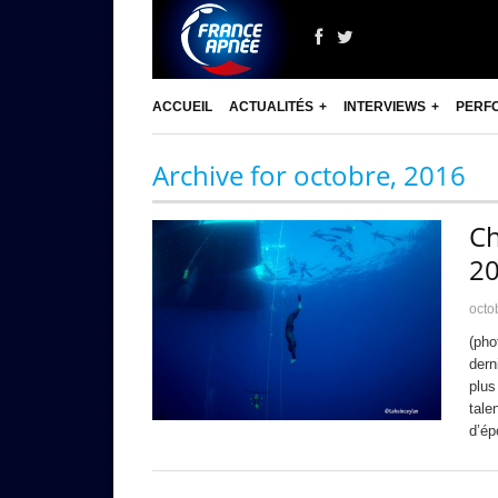
ACCUEIL
ACTUALITÉS
INTERVIEWS
PERF
Archive for octobre, 2016
C
2
octo
(pho
dern
plus
tale
d’ép