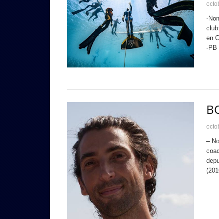
octo
-Nom
club
en C
-PB 
B
octo
– No
coac
depu
(201