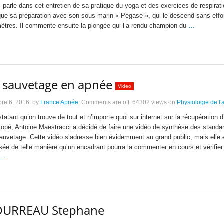
 parle dans cet entretien de sa pratique du yoga et des exercices de respiratio
ue sa préparation avec son sous-marin « Pégase », qui le descend sans effor
ètres. Il commente ensuite la plongée qui l’a rendu champion du
…
 sauvetage en apnée
Video
bre 6, 2016
by
France Apnée
Comments are off
64302 views
on
Physiologie de l
tatant qu’on trouve de tout et n’importe quoi sur internet sur la récupération d
opé, Antoine Maestracci a décidé de faire une vidéo de synthèse des standa
auvetage. Cette vidéo s’adresse bien évidemment au grand public, mais elle 
isée de telle manière qu’un encadrant pourra la commenter en cours et vérifier
…
OURREAU Stephane