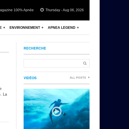
agazine 100% Apnée
Thursday - Aug 06, 2026
E
ENVIRONNEMENT
APNEA LEGEND
RECHERCHE
VIDÉOS
ALL POSTS
e
S. La