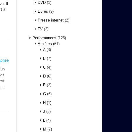
DVD
(1)
n. Il
t à
Livres
(9)
Presse internet
(2)
TV
(2)
Performances
(126)
Athlètes
(61)
A
(3)
B
(7)
'apnée
C
(4)
’un
rds
D
(6)
est
E
(2)
 si
G
(6)
H
(1)
J
(3)
L
(4)
M
(7)