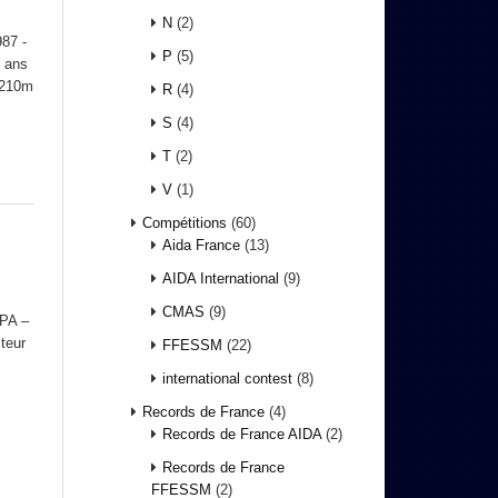
N
(2)
87 -
P
(5)
8 ans
 210m
R
(4)
S
(4)
T
(2)
V
(1)
Compétitions
(60)
Aida France
(13)
AIDA International
(9)
CMAS
(9)
IPA –
iteur
FFESSM
(22)
international contest
(8)
Records de France
(4)
Records de France AIDA
(2)
Records de France
FFESSM
(2)