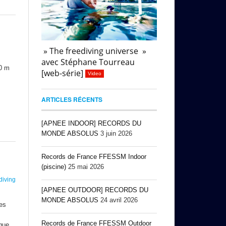
» The freediving universe »
avec Stéphane Tourreau
0 m
[web-série]
Video
ARTICLES RÉCENTS
[APNEE INDOOR] RECORDS DU
MONDE ABSOLUS
3 juin 2026
Records de France FFESSM Indoor
(piscine)
25 mai 2026
diving
[APNEE OUTDOOR] RECORDS DU
MONDE ABSOLUS
24 avril 2026
ses
Records de France FFESSM Outdoor
ique