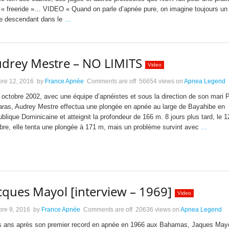
 « freeride »… VIDEO « Quand on parle d’apnée pure, on imagine toujours un
e descendant dans le
…
drey Mestre – NO LIMITS
Video
bre 12, 2016
by
France Apnée
Comments are off
56654 views
on
Apnea Legend
 octobre 2002, avec une équipe d’apnéistes et sous la direction de son mari P
aras, Audrey Mestre effectua une plongée en apnée au large de Bayahibe en
blique Dominicaine et atteignit la profondeur de 166 m. 8 jours plus tard, le 1
bre, elle tenta une plongée à 171 m, mais un problème survint avec
…
cques Mayol [interview – 1969]
Video
bre 9, 2016
by
France Apnée
Comments are off
20636 views
on
Apnea Legend
s ans après son premier record en apnée en 1966 aux Bahamas, Jaques May