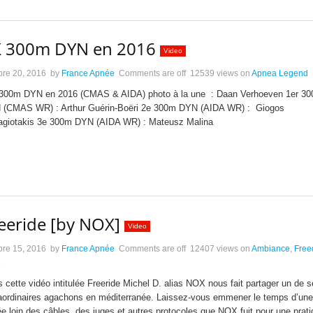
X 300m DYN en 2016
Video
bre 20, 2016
by
France Apnée
Comments are off
12539 views
on
Apnea Legend
300m DYN en 2016 (CMAS & AIDA) photo à la une : Daan Verhoeven 1er 30
 (CMAS WR) : Arthur Guérin-Boëri 2e 300m DYN (AIDA WR) : Giogos
agiotakis 3e 300m DYN (AIDA WR) : Mateusz Malina
eeride [by NOX]
Video
bre 15, 2016
by
France Apnée
Comments are off
12407 views
on
Ambiance
,
Free
e
 cette vidéo intitulée Freeride Michel D. alias NOX nous fait partager un de 
aordinaires agachons en méditerranée. Laissez-vous emmener le temps d’une
e loin des câbles, des juges et autres protocoles que NOX fuit pour une prat