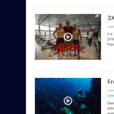
3
octo
3 X 
DYN
Pan
Fr
octo
Styl
Dans
extr
apné