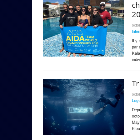
ch
2
octo
Inte
Il y
par 
Kala
indi
Tr
octo
Leg
Depu
octo
Mayo
Bleu