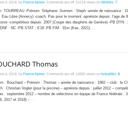
bre 4, 2016
by
France Apnée
Comments are off
22216 views
on
Athlètes
,
T
: TOURREAU -Prénom: Stéphane -Surnom : Steph -année de naissance : 19
: Eau Libre (Annecy) -coach: Pas pour le moment -apnéiste depuis: l’age de 
orse -compétiteur depuis: 2007 (Coupe des dauphins de Genève) -PB DYN :
DNF : NC -PB STAT : 6’18 -PB FIM : 91m (Kas, 2021)
…
OUCHARD Thomas
bre 4, 2016
by
France Apnée
Comments are off
14682 views
on
Actualités
,
B
m : Bouchard – Prénom : Thomas – année de naissance : 1982 – club : le C
h : Christian Vogler (pour la piscine) – apnéiste depuis : juillet 2012 – compét
is : septembre 2012 – nombre de sélections en équipe de France fédérale : 3
6, 2017 et 2018) –
…