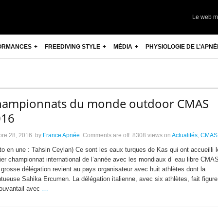
Le web m
ORMANCES
FREEDIVING STYLE
MÉDIA
PHYSIOLOGIE DE L’APNÉ
hampionnats du monde outdoor CMAS
016
bre 28, 2016
by
France Apnée
Comments are off
8308 views
on
Actualités
,
CMAS
to en une : Tahsin Ceylan) Ce sont les eaux turques de Kas qui ont accueilli l
ier championnat international de l’année avec les mondiaux d’ eau libre CMA
 grosse délégation revient au pays organisateur avec huit athlètes dont la
ntueuse Sahika Ercumen. La délégation italienne, avec six athlètes, fait figure
ouvantail avec
…