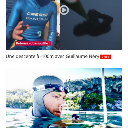
Une descente à -100m avec Guillaume Néry
Video