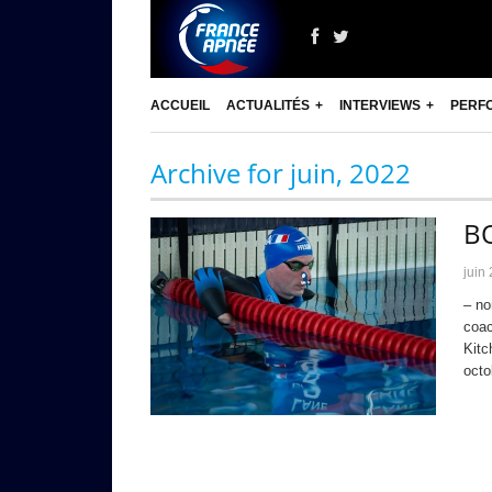
ACCUEIL
ACTUALITÉS
INTERVIEWS
PERF
Archive for juin, 2022
B
juin
– no
coac
Kitc
octo