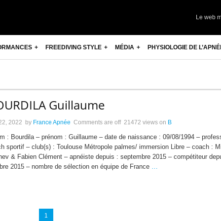
Le web 
ORMANCES
FREEDIVING STYLE
MÉDIA
PHYSIOLOGIE DE L’APNÉ
OURDILA Guillaume
 22, 2022
by
France Apnée
Comments are off
21472 views
on
B
m : Bourdila – prénom : Guillaume – date de naissance : 09/08/1994 – profess
h sportif – club(s) : Toulouse Métropole palmes/ immersion Libre – coach : Mi
hev & Fabien Clément – apnéiste depuis : septembre 2015 – compétiteur depu
bre 2015 – nombre de sélection en équipe de France
…
1