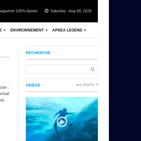
magazine 100% Apnée
Saturday - Aug 08, 2026
E
ENVIRONNEMENT
APNEA LEGEND
RECHERCHE
VIDÉOS
ALL POSTS
ion :
chail
is :