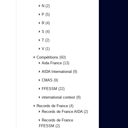
N
(2)
P
(5)
R
(4)
S
(4)
T
(2)
V
(1)
Compétitions
(60)
Aida France
(13)
AIDA International
(9)
CMAS
(9)
FFESSM
(22)
international contest
(8)
Records de France
(4)
Records de France AIDA
(2)
Records de France
FFESSM
(2)