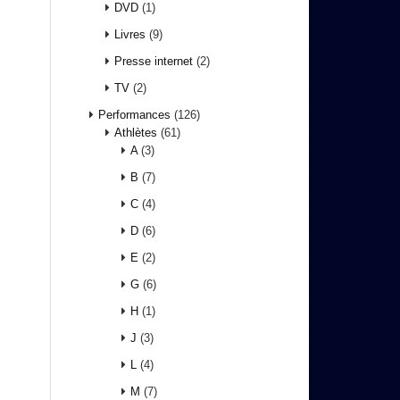
DVD
(1)
Livres
(9)
Presse internet
(2)
TV
(2)
Performances
(126)
Athlètes
(61)
A
(3)
B
(7)
C
(4)
D
(6)
E
(2)
G
(6)
H
(1)
J
(3)
L
(4)
M
(7)