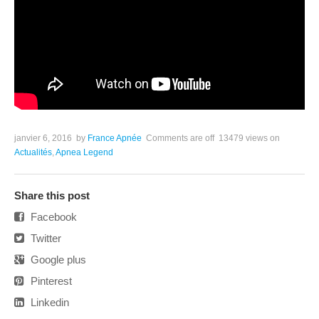
janvier 6, 2016
by
France Apnée
Comments are off
13479 views
on
Actualités
,
Apnea Legend
Share this post
Facebook
Twitter
Google plus
Pinterest
Linkedin