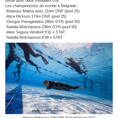
serbe avec deux
médailles d’or.
Les champion(ne)s du monde à Belgrade :
-Mateusz Malina avec 214m DNF (pool 25)
-Alice Hickson 174m DNF (pool 25)
-Giorgos Panagiotakis 280m DYN (pool 50)
-Natalia Molchanova 236m DYN (pool 50)
-Aleix Segura Vendrell 9’32 » STAT
-Natalia Molchanova 8’38 » STAT
Mateusz Malina pour 214m DNF (Daan Verhoeven 2015)