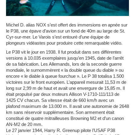
Michel D. alias NOX s’est offert des immersions en apnée sur
le P38, une épave d’avion sur un fond de 40m au large de St.
Cyr-sur-mer. Le Varois s’est entouré d’une équipe de
plongeurs vidéastes pour produire cette remarquable vidéo.
Le P38 vit le jour en 1938. Il fut produit dans ses différentes
versions à 10.035 exemplaires jusqu’en 1945, date de l’arrêt
de sa fabrication. Les Allemands, lors de la seconde guerre
mondiale, le surnommèrent « la double queue du diable » ou
encore « le diable à queue fourchue ». Le P 38 totalisa 1.500
victoires sur le front européen. L’appareil mesurait 11,53 m de
long sur 2,99 m de haut et avait une envergure de 15,85 m. Il
était propulsé par deux moteurs Allison V-1710-111/113 de
1425 CV chacun. Sa vitesse était de 660 km/h avec un
plafond maximum de 13.000 m. Il avait une autonomie de 2648
km sans réservoir supplémentaire. Son armement était
constitué de quatre mitrailleuses Browning M2 et d’un canon
AN-M2 de 20 mm.
Le 27 janvier 1944, Harry R. Greenup pilote l’USAF P38