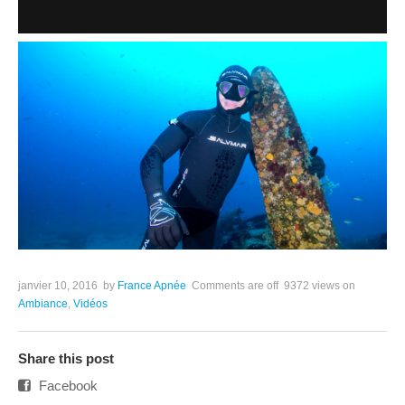
janvier 10, 2016
by
France Apnée
Comments are off
9372 views
on
Ambiance
,
Vidéos
Share this post
Facebook