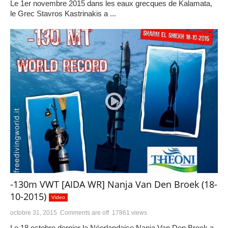
Le 1er novembre 2015 dans les eaux grecques de Kalamata,
le Grec Stavros Kastrinakis a ...
-130m VWT [AIDA WR] Nanja Van Den Broek (18-
10-2015)
Video
octobre 31, 2015
Comments are off
17861 views
Le 18 octobre dernier la Néerlandaise Nanja Van Den Broek a