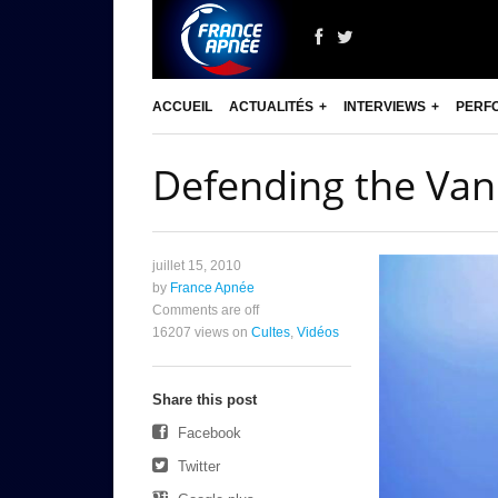
ACCUEIL
ACTUALITÉS
INTERVIEWS
PERF
Defending the Va
juillet 15, 2010
by
France Apnée
Comments are off
16207 views
on
Cultes
,
Vidéos
Share this post
Facebook
Twitter