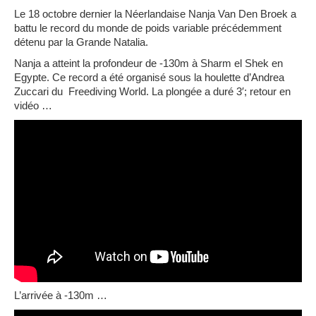
Le 18 octobre dernier la Néerlandaise Nanja Van Den Broek a
battu le record du monde de poids variable précédemment
détenu par la Grande Natalia.
Nanja a atteint la profondeur de -130m à Sharm el Shek en
Egypte. Ce record a été organisé sous la houlette d’Andrea
Zuccari du Freediving World. La plongée a duré 3′; retour en
vidéo …
L’arrivée à -130m …