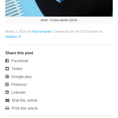
photo : France Apnée (2013)
février 3, 2014
by
France Apnée
Comments are off
12753 views
on
Athlètes
,
R
Share this post
Facebook
Twitter
Google plus
Pinterest
Linkedin
Mail this article
Print this article