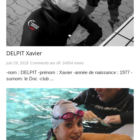
DELPIT Xavier
juin 29, 2019
Comments are off
24954 views
-nom : DELPIT -prénom : Xavier -année de naissance : 1977 -
surnom: le Doc -club ...