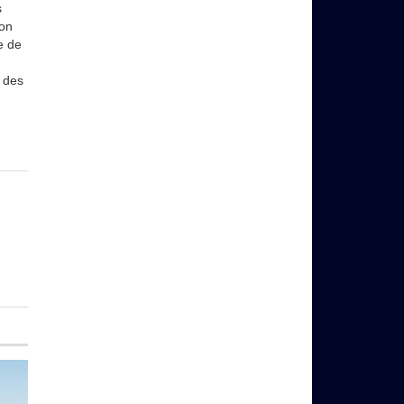
s
non
e de
é des