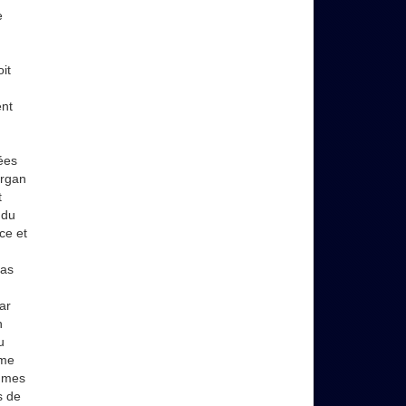
e
it
d
ent
,
ées
organ
t
ndu
ce et
pas
ar
n
u
ème
e mes
s de