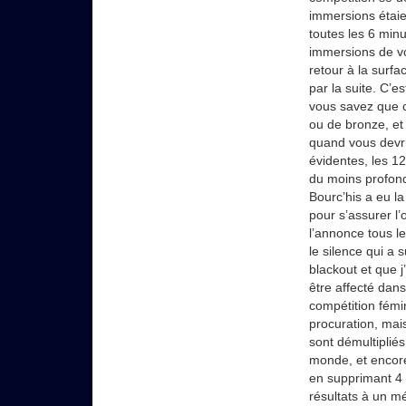
immersions étaie
toutes les 6 min
immersions de vo
retour à la surfa
par la suite. C’
vous savez que ce
ou de bronze, et
quand vous devrie
évidentes, les 1
du moins profond 
Bourc’his a eu l
pour s’assurer l
l’annonce tous l
le silence qui a
blackout et que j
être affecté dan
compétition fémin
procuration, mais
sont démultiplié
monde, et encore 
en supprimant 4
résultats à un m