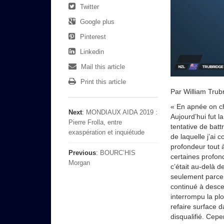
Twitter
Google plus
Pinterest
Linkedin
Mail this article
Print this article
Par William Trubr
« En apnée on ch
Next
:
MONDIAUX AIDA 2019 :
Aujourd’hui fut 
Pierre Frolla, entre
tentative de batt
exaspération et inquiétude
de laquelle j’ai
profondeur tout 
Previous
:
BOURC’HIS
certaines profond
Morgan
c’était au-delà d
seulement parce 
continué à desce
interrompu la plo
refaire surface d
disqualifié. Cep