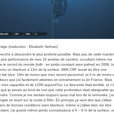
idge (traduction :
Elisabeth Selman
)
erche à descendre le plus profond possible. Mais pas de cette manièr
la pire performance de mes 16 années de carrière, occultant même ma
re le record du monde [ndlr : en poids constant sans palme] en 2006, lo
 connu un blackout à 12m de la surface. 88M CNF aurait du être une
à fait sûre. 14m de moins que mon record personnel, et 4 m de moins 
eurs que j’ai facilement atteintes en entraînement ici en France. Mais
e mes capacités et de LOIN aujourd’hui. La descente était terrible, et c’é
que je savais au fond de moi que cette profondeur était atteignable que
ndre. Comme je me sentais toujours aussi mal lors de la remontée, j’ai
ngée en tirant sur la corde à 50m. En principe ça veut dire que j’allais
ans de bonnes conditions sans blackout, même si j’allais bien sûr être
endant, j’ai quand même perdu connaissance à 5 – 8 m de la surface, o