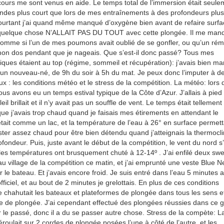
ours me sont venus en aide. Le temps total de l’immersion était seule
ndes plus court que lors de mes entraînements à des profondeurs plus
ourtant j’ai quand même manqué d’oxygène bien avant de refaire surfac
 quelque chose N’ALLAIT PAS DU TOUT avec cette plongée. Il me manq
mme si l’un de mes poumons avait oublié de se gonfler, ou qu’un ré
r mon dos pendant que je nageais. Que s’est-il donc passé? Tous mes
ques étaient au top (régime, sommeil et récupération): j’avais bien m
n nouveau-né, de 9h du soir à 5h du mat. Je peux donc l’imputer à d
ux : les conditions météo et le stress de la compétition. La météo: lors 
us avons eu un temps estival typique de la Côte d’Azur. J’allais à pied
leil brillait et il n’y avait pas un souffle de vent. Le temps était tellement
ue j’avais trop chaud quand je faisais mes étirements en attendant le
tait comme un lac, et la température de l’eau à 26° en surface permett
ter assez chaud pour être bien détendu quand j’atteignais la thermocli
ondeur. Puis, juste avant le début de la compétition, le vent du nord s
t les températures ont brusquement chuté à 12-14º . J’ai enfilé deux sw
u village de la compétition ce matin, et j’ai emprunté une veste Blue N
 le bateau. Et j’avais encore froid. Je suis entré dans l’eau 5 minutes 
ficiel, et au bout de 2 minutes je grelottais. En plus de ces conditions
 chahutait les bateaux et plateformes de plongée dans tous les sens e
gne de plongée. J’ai cependant effectué des plongées réussies dans ce 
r le passé, donc il a du se passer autre chose. Stress de la compète: L
roulait sur 2 cordes de plongée posées l’une à côté de l’autre, et les