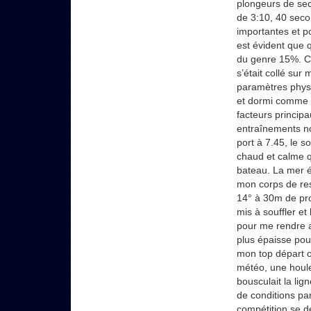
plongeurs de sec
de 3:10, 40 seco
importantes et p
est évident que
du genre 15%. Co
s’était collé su
paramètres physi
et dormi comme u
facteurs principa
entraînements no
port à 7.45, le so
chaud et calme q
bateau. La mer é
mon corps de res
14° à 30m de prof
mis à souffler e
pour me rendre a
plus épaisse pour
mon top départ of
météo, une houle
bousculait la li
de conditions pa
compétition se dé