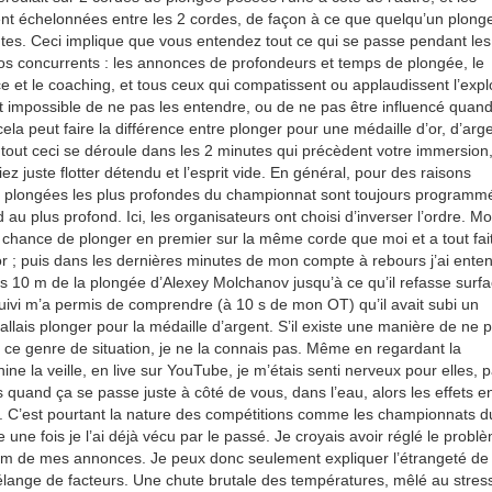
nt échelonnées entre les 2 cordes, de façon à ce que quelqu’un plong
utes. Ceci implique que vous entendez tout ce qui se passe pendant les
s concurrents : les annonces de profondeurs et temps de plongée, le
ce et le coaching, et tous ceux qui compatissent ou applaudissent l’explo
est impossible de ne pas les entendre, ou de ne pas être influencé quan
la peut faire la différence entre plonger pour une médaille d’or, d’arg
 tout ceci se déroule dans les 2 minutes qui précèdent votre immersion
z juste flotter détendu et l’esprit vide. En général, pour des raisons
2 plongées les plus profondes du championnat sont toujours programm
au plus profond. Ici, les organisateurs ont choisi d’inverser l’ordre. M
a chance de plonger en premier sur la même corde que moi et a tout fai
’or ; puis dans les dernières minutes de mon compte à rebours j’ai ente
es 10 m de la plongée d’Alexey Molchanov jusqu’à ce qu’il refasse surfa
 suivi m’a permis de comprendre (à 10 s de mon OT) qu’il avait subi un
’allais plonger pour la médaille d’argent. S’il existe une manière de ne 
s ce genre de situation, je ne la connais pas. Même en regardant la
ine la veille, en live sur YouTube, je m’étais senti nerveux pour elles, p
 quand ça se passe juste à côté de vous, dans l’eau, alors les effets e
s.
C’est pourtant la nature des compétitions comme les championnats d
une fois je l’ai déjà vécu par le passé. Je croyais avoir réglé le probl
 m de mes annonces. Je peux donc seulement expliquer l’étrangeté d
élange de facteurs. Une chute brutale des températures, mêlé au stres