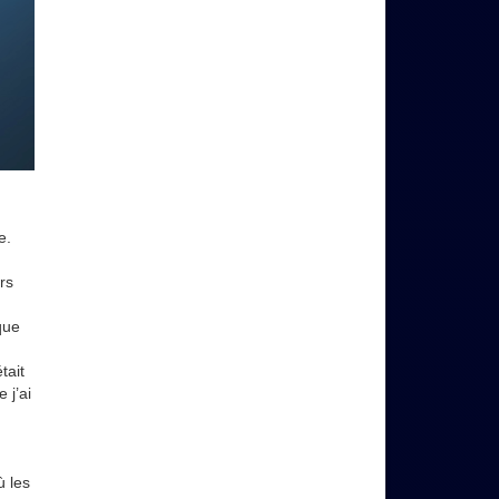
e.
rs
que
tait
 j’ai
ù les