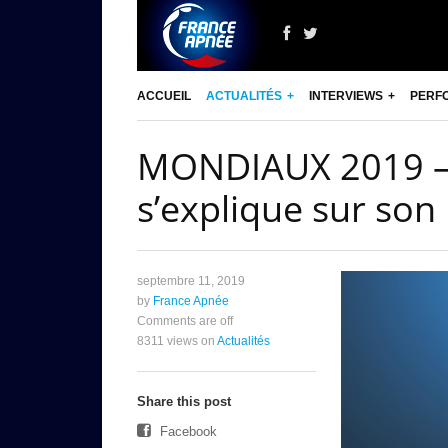
ACCUEIL
ACTUALITÉS
INTERVIEWS
PERF
MONDIAUX 2019 – 
s’explique sur son
septembre 11, 2019
by
France Apnée
Comments are off
8311 views
on
Actualités
Share this post
Facebook