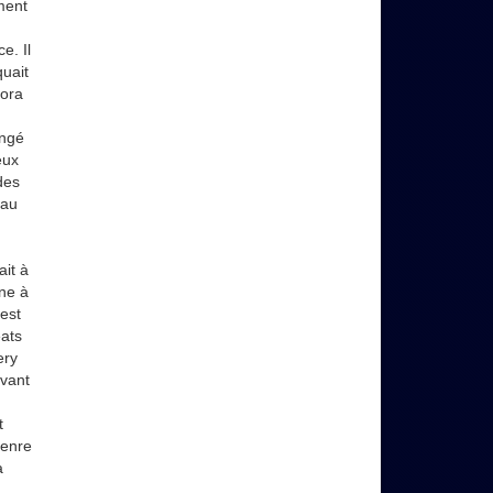
ment
e. Il
uait
mora
angé
eux
des
 au
ait à
ne à
’est
eats
ery
avant
t
genre
a