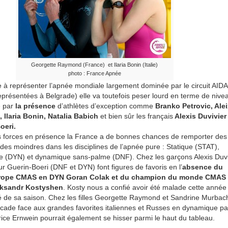
Georgette Raymond (France) et Ilaria Bonin (Italie)
photo : France Apnée
 à représenter l’apnée mondiale largement dominée par le circuit AIDA
représentées à Belgrade) elle va toutefois peser lourd en terme de nive
 par
la présence
d’athlètes d’exception comme
Branko Petrovic, Alei
, Ilaria Bonin, Natalia Babich
et bien sûr les français
Alexis Duvivier
oeri.
 forces en présence la France a de bonnes chances de remporter des
 des moindres dans les disciplines de l’apnée pure : Statique (STAT),
 (DYN) et dynamique sans-palme (DNF). Chez les garçons Alexis Duvi
r Guerin-Boeri (DNF et DYN) font figures de favoris en l’
absence du
rope CMAS en DYN Goran Colak et du champion du monde CMAS
leksandr Kostyshen
. Kosty nous a confié avoir été malade cette année
é de sa saison. Chez les filles Georgette Raymond et Sandrine Murbac
ade face aux grandes favorites italiennes et Russes en dynamique pa
rice Ernwein pourrait également se hisser parmi le haut du tableau.