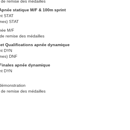
 de remise des médailles
t Apnée statique M/F & 100m sprint
nt STAT
ignes) STAT
née M/F
de remise des médailles
llet Qualifications apnée dynamique
nt DYN
ignes) DNF
t Finales apnée dynamique
nt DYN
démonstration
 de remise des médailles