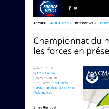
ACCUEIL
ACTUALITÉS
INTERVIEWS
PERF
Championnat du m
les forces en prés
juillet 18, 2015
by
France Apnée
Comments are off
21627 views
on
Actualités
,
CMAS
,
Compétitions
,
FFESSM
,
Performances
Share this post