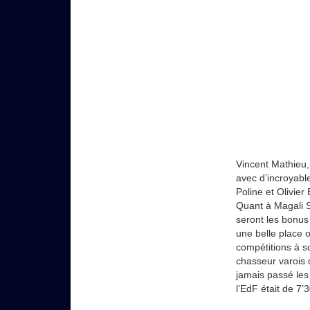
Vincent Mathieu,
avec d’incroyable
Poline et Olivier
Quant à Magali Si
seront les bonus
une belle place 
compétitions à s
chasseur varois q
jamais passé les
l’EdF était de 7’3