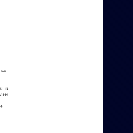
ance
, ils
viser
Le