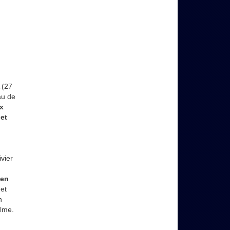
 (27
au de
x
 et
vier
 en
 et
h
lme.