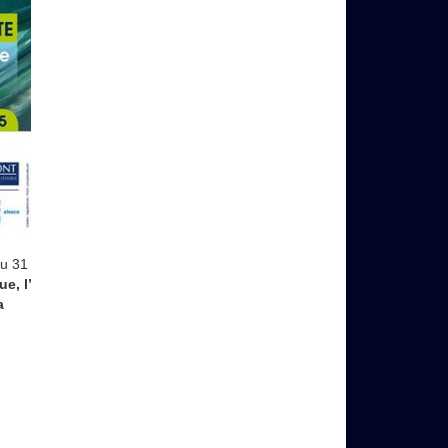
u 31
e, l’
a