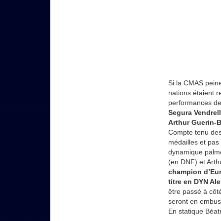
Si la CMAS peine
nations étaient 
performances de
Segura Vendrell
Arthur Guerin-B
Compte tenu des
médailles et pas
dynamique palme
(en DNF) et Arthu
champion d’Eu
titre en DYN A
être passé à côt
seront en embusc
En statique Béat