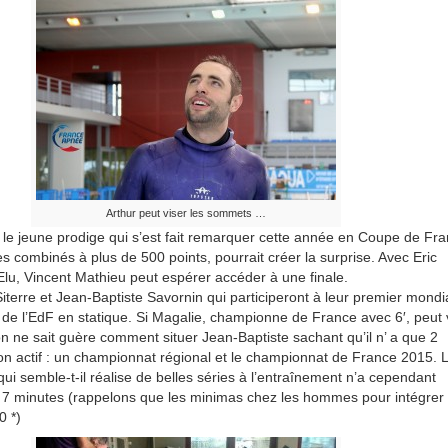
Arthur peut viser les sommets …
 le jeune prodige qui s’est fait remarquer cette année en Coupe de Fr
s combinés à plus de 500 points, pourrait créer la surprise. Avec Eric
 Elu, Vincent Mathieu peut espérer accéder à une finale.
terre et Jean-Baptiste Savornin qui participeront à leur premier mondial
 de l’EdF en statique. Si Magalie, championne de France avec 6′, peut 
on ne sait guère comment situer Jean-Baptiste sachant qu’il n’ a que 2
on actif : un championnat régional et le championnat de France 2015. 
ui semble-t-il réalise de belles séries à l’entraînement n’a cependant
 7 minutes (rappelons que les minimas chez les hommes pour intégrer
0 *)