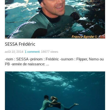
SESSA Frédéric
août 10, 2014
1 comment
16677 views
-nom : SESSA -prénom : Frédéric -surnom : Flipper, Nemo ou
PB -année de naissance: ...