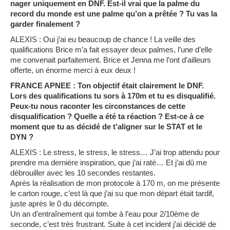
nager uniquement en DNF. Est-il vrai que la palme du
record du monde est une palme qu’on a prêtée ? Tu vas la
garder finalement ?
ALEXIS : Oui j’ai eu beaucoup de chance ! La veille des
qualifications Brice m’a fait essayer deux palmes, l’une d’elle
me convenait parfaitement. Brice et Jenna me l’ont d’ailleurs
offerte, un énorme merci à eux deux !
FRANCE APNEE : Ton objectif était clairement le DNF.
Lors des qualifications tu sors à 170m et tu es disqualifié.
Peux-tu nous raconter les circonstances de cette
disqualification ? Quelle a été ta réaction ? Est-ce à ce
moment que tu as décidé de t’aligner sur le STAT et le
DYN ?
ALEXIS : Le stress, le stress, le stress… J’ai trop attendu pour
prendre ma dernière inspiration, que j’ai raté… Et j’ai dû me
débrouiller avec les 10 secondes restantes.
Après la réalisation de mon protocole à 170 m, on me présente
le carton rouge, c’est là que j’ai su que mon départ était tardif,
juste après le 0 du décompte.
Un an d’entraînement qui tombe à l’eau pour 2/10ème de
seconde, c’est très frustrant. Suite à cet incident j’ai décidé de