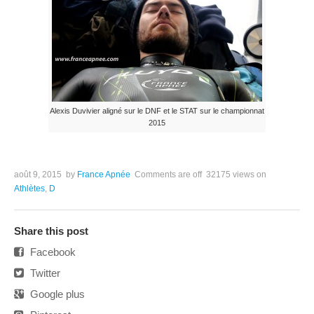
Alexis Duvivier aligné sur le DNF et le STAT sur le championnat
2015
août 9, 2015
by
France Apnée
Comments are off
32175 views
on
Athlètes
,
D
Share this post
Facebook
Twitter
Google plus