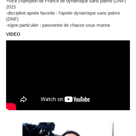
>vice champion de France de dynamique sans palme (DNF)
2015
-discipline apnée favorite : l’apnée dynamique sans palme
(DNF)
-signe particulier : passionné de chasse sous marine
VIDEO