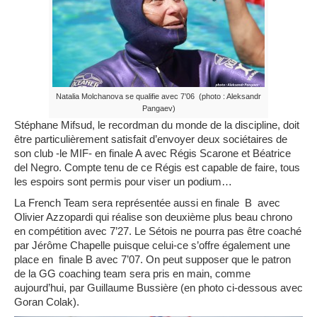
Natalia Molchanova se qualifie avec 7’06 (photo : Aleksandr
Pangaev)
Stéphane Mifsud, le recordman du monde de la discipline, doit
être particulièrement satisfait d’envoyer deux sociétaires de
son club -le MIF- en finale A avec Régis Scarone et Béatrice
del Negro. Compte tenu de ce Régis est capable de faire, tous
les espoirs sont permis pour viser un podium…
La French Team sera représentée aussi en finale B avec
Olivier Azzopardi qui réalise son deuxième plus beau chrono
en compétition avec 7’27. Le Sétois ne pourra pas être coaché
par Jérôme Chapelle puisque celui-ce s’offre également une
place en finale B avec 7’07. On peut supposer que le patron
de la GG coaching team sera pris en main, comme
aujourd’hui, par Guillaume Bussière (en photo ci-dessous avec
Goran Colak).