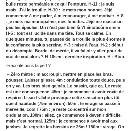
bulle reste perméable à ce qui l’entoure. H-11 : je suis
assis. J’ai la trouille. H-10 : je mets mon bonnet. Jéjé
commence à me parler, à m’encourager, à me motiver. H-8
: je mets ma monopalme, mes lunettes. Jéjé me masse un
peu les épaules. On n’est pas bien là ?!
émoticône smile
H-5 : tout est lucide dans ma tête. Tout se calme. En
quelques minutes, tu passes de la trouille la plus énorme à
la confiance la plus sereine. H-3 : mise à l’eau. H-2 : début
du décompte. Bordel de merde, il va falloir y aller pour de
vrai de vrai alors ? H-10sec : dernière inspiration. H : Blup.
-Raconte nous ta perf ?
–
Zéro mètre : m’accroupir, mettre en place les bras,
pousser. Laisser glisser. 4m : ondulation toute douce, puis
on y va. Les bras bien gainés. Le bassin, que ça. Le reste
est une conséquence. 45m : je commence à avoir envie de
respirer. L’eau fraîche provoque cette sensation plus tôt
que d’habitude (75m environ). 50m : le virage se passe à
merveille, cool ! 75m : je reste concentré sur mon
ondulation. 100m : allez, ça commence à devenir difficile,
mais c’est normal. 125m : je commence à avoir mal aux
jambes. Je regrette les bassins de 25m ! 150m : virage. On