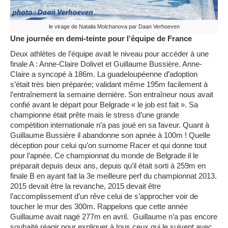
le virage de Natalia Molchanova par Daan Verhoeven
Une journée en demi-teinte pour l’équipe de France
Deux athlètes de l’équipe avait le niveau pour accéder à une
finale A : Anne-Claire Dolivet et Guillaume Bussière. Anne-
Claire a syncopé à 186m. La guadeloupéenne d’adoption
s’était très bien préparée; validant même 195m facilement à
l’entraînement la semaine dernière. Son entraîneur nous avait
confié avant le départ pour Belgrade « le job est fait ». Sa
championne était prête mais le stress d’une grande
compétition internationale n’a pas joué en sa faveur. Quant à
Guillaume Bussière il abandonne son apnée à 100m ! Quelle
déception pour celui qu’on surnome Racer et qui donne tout
pour l’apnée. Ce championnat du monde de Belgrade il le
préparait depuis deux ans, depuis qu’il était sorti à 259m en
finale B en ayant fait la 3e meilleure perf du championnat 2013.
2015 devait être la revanche, 2015 devait être
l’accomplissement d’un rêve celui de s’approcher voir de
toucher le mur des 300m. Rappelons que cette année
Guillaume avait nagé 277m en avril. Guillaume n’a pas encore
souhaité réagir pour expliquer à tous ceux qui le suivent avec