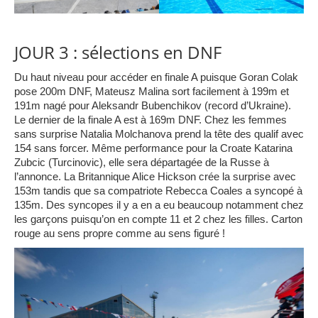
JOUR 3 : sélections en DNF
Du haut niveau pour accéder en finale A puisque Goran Colak
pose 200m DNF, Mateusz Malina sort facilement à 199m et
191m nagé pour Aleksandr Bubenchikov (record d’Ukraine).
Le dernier de la finale A est à 169m DNF. Chez les femmes
sans surprise Natalia Molchanova prend la tête des qualif avec
154 sans forcer. Même performance pour la Croate Katarina
Zubcic (Turcinovic), elle sera départagée de la Russe à
l’annonce. La Britannique Alice Hickson crée la surprise avec
153m tandis que sa compatriote Rebecca Coales a syncopé à
135m. Des syncopes il y a en a eu beaucoup notamment chez
les garçons puisqu’on en compte 11 et 2 chez les filles. Carton
rouge au sens propre comme au sens figuré !