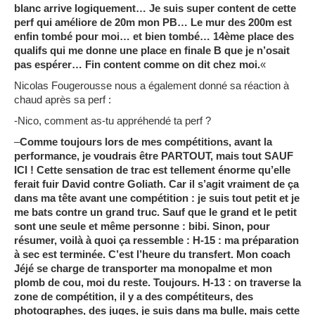
blanc arrive logiquement… Je suis super content de cette
perf qui améliore de 20m mon PB… Le mur des 200m est
enfin tombé pour moi… et bien tombé… 14ème place des
qualifs qui me donne une place en finale B que je n’osait
pas espérer… Fin content comme on dit chez moi.
«
Nicolas Fougerousse nous a également donné sa réaction à
chaud après sa perf :
-Nico, comment as-tu appréhendé ta perf ?
–
Comme toujours lors de mes compétitions, avant la
performance, je voudrais être PARTOUT, mais tout SAUF
ICI ! Cette sensation de trac est tellement énorme qu’elle
ferait fuir David contre Goliath. Car il s’agit vraiment de ça
dans ma tête avant une compétition : je suis tout petit et je
me bats contre un grand truc. Sauf que le grand et le petit
sont une seule et même personne : bibi. Sinon, pour
résumer, voilà à quoi ça ressemble : H-15 : ma préparation
à sec est terminée. C’est l’heure du transfert. Mon coach
Jéjé se charge de transporter ma monopalme et mon
plomb de cou, moi du reste. Toujours. H-13 : on traverse la
zone de compétition, il y a des compétiteurs, des
photographes, des juges, je suis dans ma bulle, mais cette