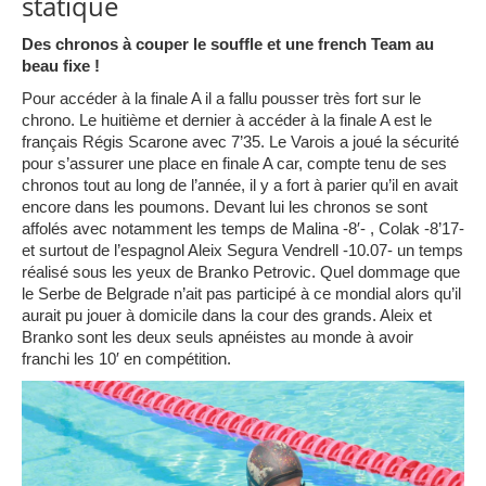
statique
Des chronos à couper le souffle et une french Team au
beau fixe !
Pour accéder à la finale A il a fallu pousser très fort sur le
chrono. Le huitième et dernier à accéder à la finale A est le
français Régis Scarone avec 7’35. Le Varois a joué la sécurité
pour s’assurer une place en finale A car, compte tenu de ses
chronos tout au long de l’année, il y a fort à parier qu’il en avait
encore dans les poumons. Devant lui les chronos se sont
affolés avec notamment les temps de Malina -8′- , Colak -8’17-
et surtout de l’espagnol Aleix Segura Vendrell -10.07- un temps
réalisé sous les yeux de Branko Petrovic. Quel dommage que
le Serbe de Belgrade n’ait pas participé à ce mondial alors qu’il
aurait pu jouer à domicile dans la cour des grands. Aleix et
Branko sont les deux seuls apnéistes au monde à avoir
franchi les 10′ en compétition.