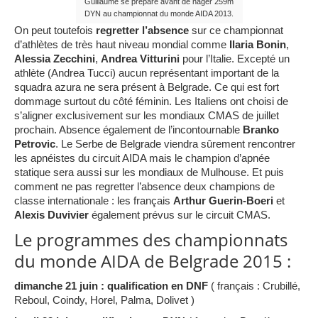
Guillaume se prépare avant de nager 259m
DYN au championnat du monde AIDA 2013.
On peut toutefois
regretter l’absence
sur ce championnat
d’athlètes de très haut niveau mondial comme
Ilaria Bonin
,
Alessia Zecchini
,
Andrea Vitturini
pour l’Italie. Excepté un
athlète (Andrea Tucci) aucun représentant important de la
squadra azura ne sera présent à Belgrade. Ce qui est fort
dommage surtout du côté féminin. Les Italiens ont choisi de
s’aligner exclusivement sur les mondiaux CMAS de juillet
prochain. Absence également de l’incontournable
Branko
Petrovic
. Le Serbe de Belgrade viendra sûrement rencontrer
les apnéistes du circuit AIDA mais le champion d’apnée
statique sera aussi sur les mondiaux de Mulhouse. Et puis
comment ne pas regretter l’absence deux champions de
classe internationale : les français
Arthur Guerin-Boeri
et
Alexis Duvivier
également prévus sur le circuit CMAS.
Le programmes des championnats
du monde AIDA de Belgrade 2015 :
dimanche 21 juin : qualification en DNF
( français : Crubillé,
Reboul, Coindy, Horel, Palma, Dolivet )