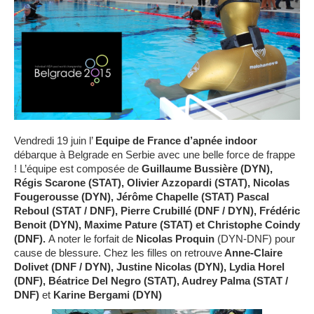
Vendredi 19 juin l’
Equipe de France d’apnée indoor
débarque à Belgrade en Serbie avec une belle force de frappe
! L’équipe est composée de
Guillaume Bussière (DYN),
Régis Scarone (STAT), Olivier Azzopardi (STAT), Nicolas
Fougerousse (DYN), Jérôme Chapelle (STAT) Pascal
Reboul (STAT / DNF), Pierre Crubillé (DNF / DYN), Frédéric
Benoit (DYN), Maxime Pature (STAT) et Christophe Coindy
(DNF).
A noter le forfait de
Nicolas Proquin
(DYN-DNF) pour
cause de blessure. Chez les filles on retrouve
Anne-Claire
Dolivet (DNF / DYN), Justine Nicolas (DYN), Lydia Horel
(DNF), Béatrice Del Negro (STAT), Audrey Palma (STAT /
DNF)
et
Karine Bergami (DYN)