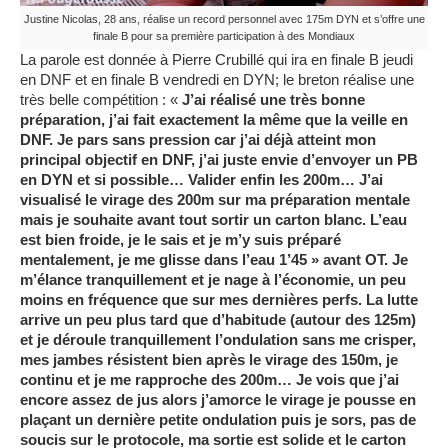
Justine Nicolas, 28 ans, réalise un record personnel avec 175m DYN et s’offre une
finale B pour sa première participation à des Mondiaux
La parole est donnée à Pierre Crubillé qui ira en finale B jeudi
en DNF et en finale B vendredi en DYN; le breton réalise une
très belle compétition :
«
J’ai réalisé une tr
ès bonne
préparation, j’ai fait exactement la même que la veille en
DNF. Je pars sans pression car j’ai déjà atteint mon
principal objectif en DNF, j’ai juste envie d’envoyer un PB
en DYN et si possible… Valider enfin les 200m… J’ai
visualisé le virage des 200m sur ma préparation mentale
mais je souhaite avant tout sortir un carton blanc. L’eau
est bien froide, je le sais et je m’y suis préparé
mentalement, je me glisse dans l’eau 1’45 » avant OT. Je
m’élance tranquillement et je nage à l’économie, un peu
moins en fréquence que sur mes dernières perfs. La lutte
arrive un peu plus tard que d’habitude (autour des 125m)
et je déroule tranquillement l’ondulation sans me crisper,
mes jambes résistent bien après le virage des 150m, je
continu et je me rapproche des 200m… Je vois que j’ai
encore assez de jus alors j’amorce le virage je pousse en
plaçant un dernière petite ondulation puis je sors, pas de
soucis sur le protocole, ma sortie est solide et le carton