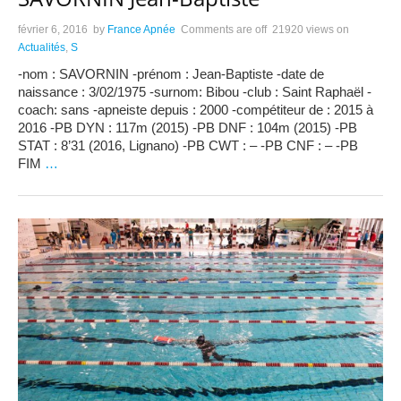
février 6, 2016
by
France Apnée
Comments are off
21920 views
on
Actualités
,
S
-nom : SAVORNIN -prénom : Jean-Baptiste -date de
naissance : 3/02/1975 -surnom: Bibou -club : Saint Raphaël -
coach: sans -apneiste depuis : 2000 -compétiteur de : 2015 à
2016 -PB DYN : 117m (2015) -PB DNF : 104m (2015) -PB
STAT : 8’31 (2016, Lignano) -PB CWT : – -PB CNF : – -PB
FIM
…