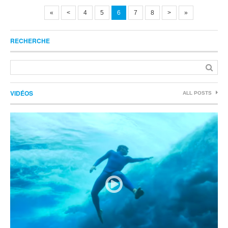
«
<
4
5
6
7
8
>
»
RECHERCHE
VIDÉOS
ALL POSTS