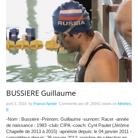
BUSSIERE Guillaume
avril 3, 2016
by
France Apnée
Comments are off
26941 views
on
Athlètes
,
B
-Nom : Bussière -Prénom: Guillaume -surnom: Racer -année
de naissance : 1983 -club: CIPA -coach: Cyril Paulet (Jérôme
Chapelle de 2013 à 2015) -apnéiste depuis: le 04 janvier 2011 -
compétiteur depuis: 26 janvier 2012 -nombre de sélection en