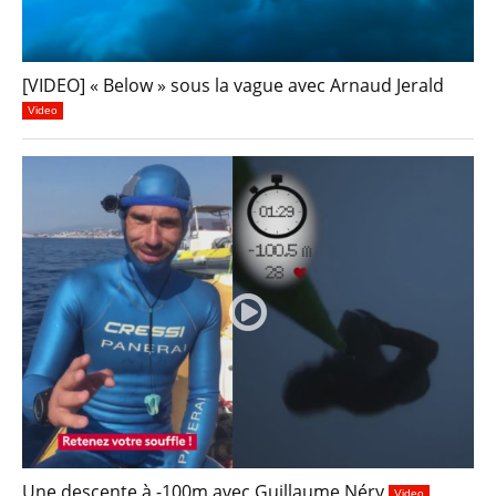
[VIDEO] « Below » sous la vague avec Arnaud Jerald
Video
Une descente à -100m avec Guillaume Néry
Video