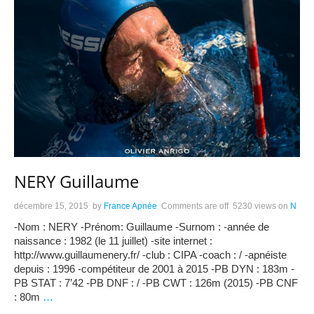
NERY Guillaume
décembre 15, 2015
by
France Apnée
Comments are off
5230 views
on
N
-Nom : NERY -Prénom: Guillaume -Surnom : -année de
naissance : 1982 (le 11 juillet) -site internet :
http://www.guillaumenery.fr/ -club : CIPA -coach : / -apnéiste
depuis : 1996 -compétiteur de 2001 à 2015 -PB DYN : 183m -
PB STAT : 7’42 -PB DNF : / -PB CWT : 126m (2015) -PB CNF
: 80m
…