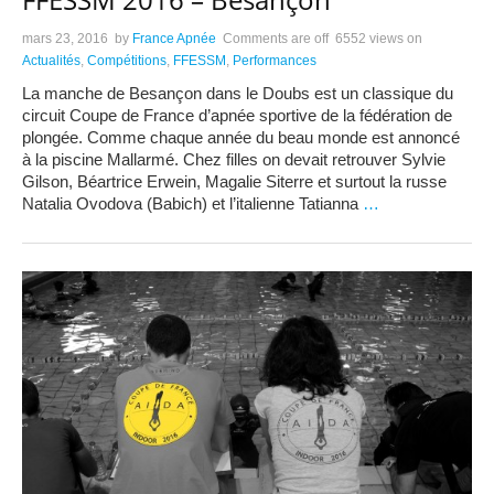
mars 23, 2016
by
France Apnée
Comments are off
6552 views
on
Actualités
,
Compétitions
,
FFESSM
,
Performances
La manche de Besançon dans le Doubs est un classique du
circuit Coupe de France d’apnée sportive de la fédération de
plongée. Comme chaque année du beau monde est annoncé
à la piscine Mallarmé. Chez filles on devait retrouver Sylvie
Gilson, Béartrice Erwein, Magalie Siterre et surtout la russe
Natalia Ovodova (Babich) et l’italienne Tatianna
…