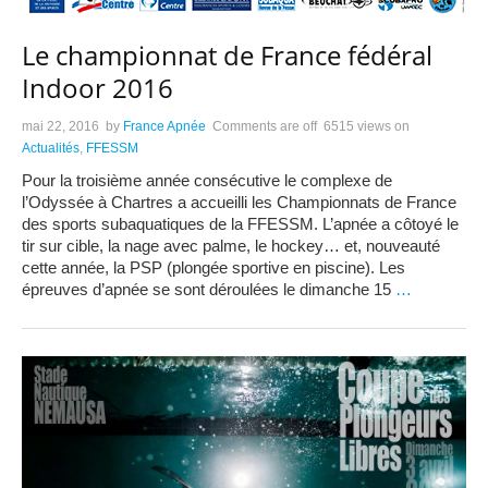
Le championnat de France fédéral
Indoor 2016
mai 22, 2016
by
France Apnée
Comments are off
6515 views
on
Actualités
,
FFESSM
Pour la troisième année consécutive le complexe de
l’Odyssée à Chartres a accueilli les Championnats de France
des sports subaquatiques de la FFESSM. L’apnée a côtoyé le
tir sur cible, la nage avec palme, le hockey… et, nouveauté
cette année, la PSP (plongée sportive en piscine). Les
épreuves d’apnée se sont déroulées le dimanche 15
…