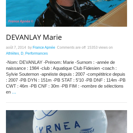
DEVANLAY Marie
août 7, 2014
by
France Apnée
Comments are off
15353 views
on
Athlètes
,
D
,
Performances
-Nom: DEVANLAY -Prénom: Marie -Surnom : -année de
naissance : 1984 -club : Aquatique Club Fidesien -coach :
Sylvie Souternon -apnéiste depuis : 2007 -compétitrice depuis
: 2007 -PB DYN : 151m -PB STAT : 5’10 -PB DNF : 114m -PB
CWT : 46m -PB CNF : 30m -PB FIM : -nombre de sélections
en
…