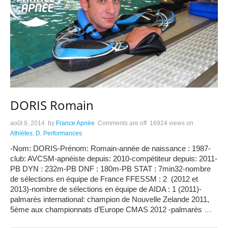
DORIS Romain
août 9, 2014
by
France Apnée
Comments are off
16924 views
on
Athlètes
,
D
,
Performances
-Nom: DORIS-Prénom: Romain-année de naissance : 1987-
club: AVCSM-apnéiste depuis: 2010-compétiteur depuis: 2011-
PB DYN : 232m-PB DNF : 180m-PB STAT : 7min32-nombre
de sélections en équipe de France FFESSM : 2 (2012 et
2013)-nombre de sélections en équipe de AIDA : 1 (2011)-
palmarès international: champion de Nouvelle Zelande 2011,
5ème aux championnats d’Europe CMAS 2012 -palmarès
…