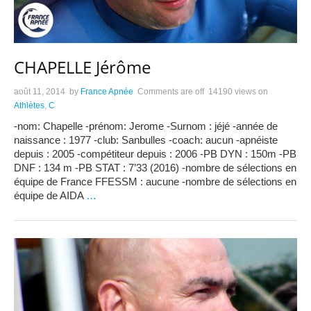
CHAPELLE Jérôme
août 11, 2014
by
France Apnée
Comments are off
14190 views
on
Athlètes
,
C
-nom: Chapelle -prénom: Jerome -Surnom : jéjé -année de
naissance : 1977 -club: Sanbulles -coach: aucun -apnéiste
depuis : 2005 -compétiteur depuis : 2006 -PB DYN : 150m -PB
DNF : 134 m -PB STAT : 7’33 (2016) -nombre de sélections en
équipe de France FFESSM : aucune -nombre de sélections en
équipe de AIDA
…