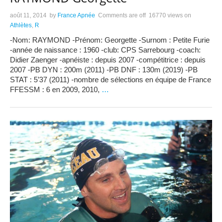
août 11, 2014
by
France Apnée
Comments are off
16770 views
on
Athlètes
,
R
-Nom: RAYMOND -Prénom: Georgette -Surnom : Petite Furie
-année de naissance : 1960 -club: CPS Sarrebourg -coach:
Didier Zaenger -apnéiste : depuis 2007 -compétitrice : depuis
2007 -PB DYN : 200m (2011) -PB DNF : 130m (2019) -PB
STAT : 5’37 (2011) -nombre de sélections en équipe de France
FFESSM : 6 en 2009, 2010,
…