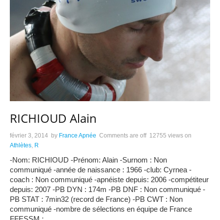
RICHIOUD Alain
février 3, 2014
by
France Apnée
Comments are off
12755 views
on
Athlètes
,
R
-Nom: RICHIOUD -Prénom: Alain -Surnom : Non
communiqué -année de naissance : 1966 -club: Cyrnea -
coach : Non communiqué -apnéiste depuis: 2006 -compétiteur
depuis: 2007 -PB DYN : 174m -PB DNF : Non communiqué -
PB STAT : 7min32 (record de France) -PB CWT : Non
communiqué -nombre de sélections en équipe de France
FFESSM :
…