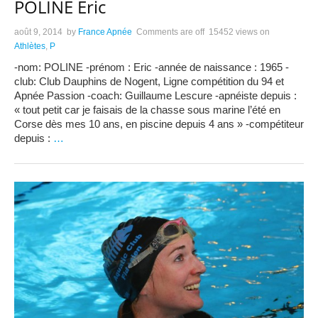
POLINE Eric
août 9, 2014
by
France Apnée
Comments are off
15452 views
on
Athlètes
,
P
-nom: POLINE -prénom : Eric -année de naissance : 1965 -
club: Club Dauphins de Nogent, Ligne compétition du 94 et
Apnée Passion -coach: Guillaume Lescure -apnéiste depuis :
« tout petit car je faisais de la chasse sous marine l’été en
Corse dès mes 10 ans, en piscine depuis 4 ans » -compétiteur
depuis :
…