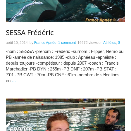
SESSA Frédéric
août 10, 2014
by
France Apnée
1 comment
16672 views
on
Athlètes
,
S
-nom : SESSA -prénom : Frédéric -surnom : Flipper, Nemo ou
PB -année de naissance: 1985 -club : Apnéeau -apnéiste :
depuis toujours -compétiteur : depuis 2007 -coach : Francis
Marchadier -PB DYN : 255m -PB DNF : 207m -PB STAT :
7’01 -PB CWT : 70m -PB CNF : 61m -nombre de sélections
en
…