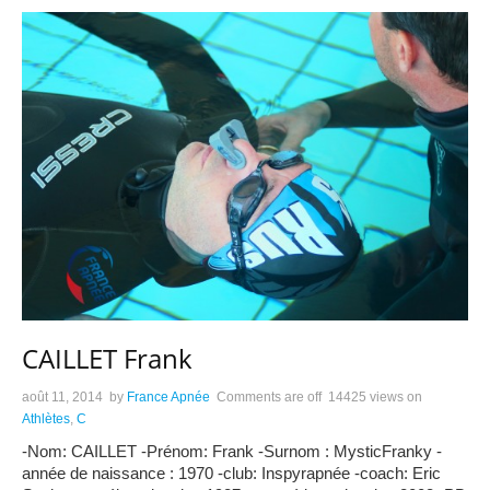
CAILLET Frank
août 11, 2014
by
France Apnée
Comments are off
14425 views
on
Athlètes
,
C
-Nom: CAILLET -Prénom: Frank -Surnom : MysticFranky -
année de naissance : 1970 -club: Inspyrapnée -coach: Eric