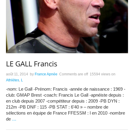
LE GALL Francis
août 11, 2014
by
France Apnée
Comments are off
15594 views
on
Athlètes
,
L
-nom: Le Gall -Prénom: Francis -année de naissance : 1969 -
club: GMAP Brest -coach: Francis Le Gall -apnéiste depuis :
en club depuis 2007 -compétiteur depuis : 2009 -PB DYN :
212m -PB DNF : 115 -PB STAT : 6’40 » – nombre de
sélections en équipe de France FFESSM : l en 2010 -nombre
de
…