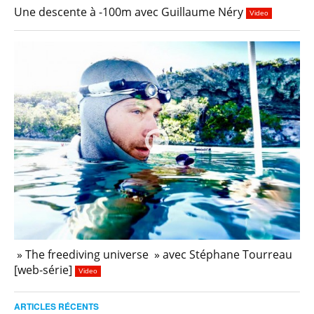
Une descente à -100m avec Guillaume Néry
Video
» The freediving universe » avec Stéphane Tourreau
[web-série]
Video
ARTICLES RÉCENTS