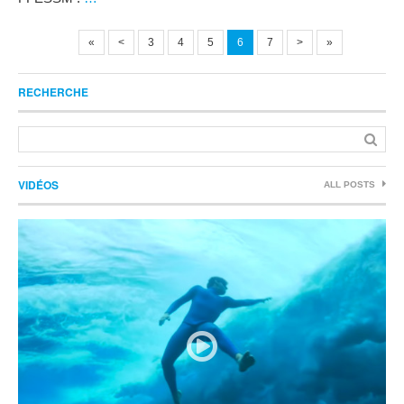
«
<
3
4
5
6
7
>
»
RECHERCHE
VIDÉOS
ALL POSTS