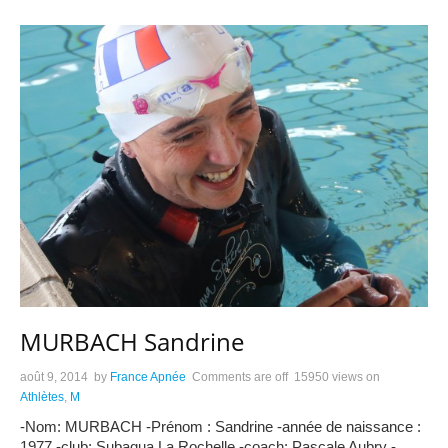
MURBACH Sandrine
août 9, 2014
by
France Apnée
Comments are off
15950 views
on
Athlètes
,
M
-Nom: MURBACH -Prénom : Sandrine -année de naissance :
1977 -club: Subaqua La Rochelle -coach: Pascale Aubry -