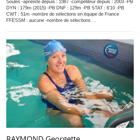
Soules -apnéiste depuis : 1987 -compétiteur depuis : 2003 -PB
DYN : 179m (2015) -PB DNF : 129m -PB STAT : 6’10 -PB
CWT : 51m -nombre de sélections en équipe de France
FFESSM : aucune -nombre de sélections
…
RAYMOND Georgette