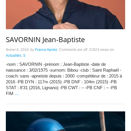
SAVORNIN Jean-Baptiste
février 6, 2016
by
France Apnée
Comments are off
21924 views
on
Actualités
,
S
-nom : SAVORNIN -prénom : Jean-Baptiste -date de
naissance : 3/02/1975 -surnom: Bibou -club : Saint Raphaël -
coach: sans -apneiste depuis : 2000 -compétiteur de : 2015 à
2016 -PB DYN : 117m (2015) -PB DNF : 104m (2015) -PB
STAT : 8’31 (2016, Lignano) -PB CWT : – -PB CNF : – -PB
FIM
…