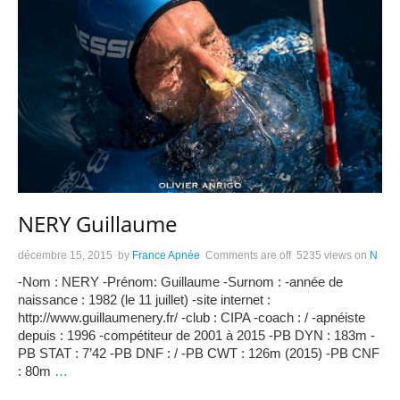
NERY Guillaume
décembre 15, 2015
by
France Apnée
Comments are off
5235 views
on
N
-Nom : NERY -Prénom: Guillaume -Surnom : -année de
naissance : 1982 (le 11 juillet) -site internet :
http://www.guillaumenery.fr/ -club : CIPA -coach : / -apnéiste
depuis : 1996 -compétiteur de 2001 à 2015 -PB DYN : 183m -
PB STAT : 7’42 -PB DNF : / -PB CWT : 126m (2015) -PB CNF
: 80m
…