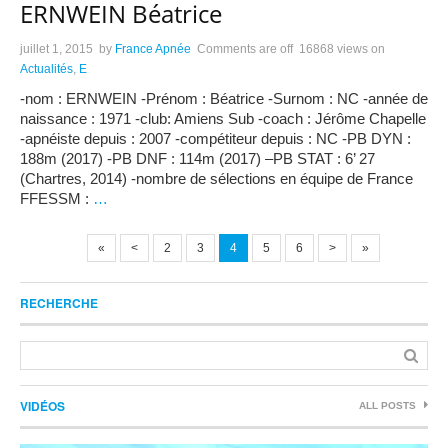
ERNWEIN Béatrice
juillet 1, 2015
by
France Apnée
Comments are off
16868 views
on
Actualités
,
E
-nom : ERNWEIN -Prénom : Béatrice -Surnom : NC -année de
naissance : 1971 -club: Amiens Sub -coach : Jérôme Chapelle
-apnéiste depuis : 2007 -compétiteur depuis : NC -PB DYN :
188m (2017) -PB DNF : 114m (2017) –PB STAT : 6’ 27
(Chartres, 2014) -nombre de sélections en équipe de France
FFESSM :
…
«
<
2
3
4
5
6
>
»
RECHERCHE
VIDÉOS
ALL POSTS