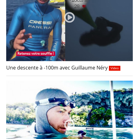
Une descente à -100m avec Guillaume Néry
Video