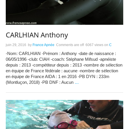
CARLHIAN Anthony
juin 29, 2016
by
France Apnée
Comments are off
6067 views
on
C
-Nom: CARLHIAN -Prénom : Anthony -date de naissance :
06/05/1996 -club: CIAH -coach: Stéphane Mifsud -apnéiste
depuis : 2013 -compétiteur depuis : 2013 -nombre de sélection
en équipe de France fédérale : aucune -nombre de sélection
en équipe de France AIDA : 1 en 2016 -PB DYN : 233m
(Montluçon, 2018) -PB DNF : Aucun
…