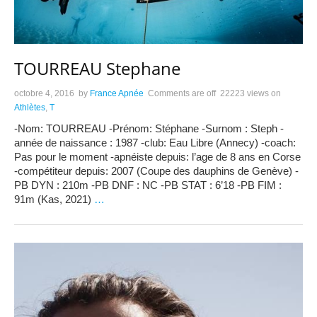
TOURREAU Stephane
octobre 4, 2016
by
France Apnée
Comments are off
22223 views
on
Athlètes
,
T
-Nom: TOURREAU -Prénom: Stéphane -Surnom : Steph -
année de naissance : 1987 -club: Eau Libre (Annecy) -coach:
Pas pour le moment -apnéiste depuis: l’age de 8 ans en Corse
-compétiteur depuis: 2007 (Coupe des dauphins de Genève) -
PB DYN : 210m -PB DNF : NC -PB STAT : 6’18 -PB FIM :
91m (Kas, 2021)
…