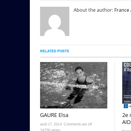
About the author:
France
RELATED POSTS
2e 
GAURE Elsa
AID
août 17, 2014
Comments are off
14256 views