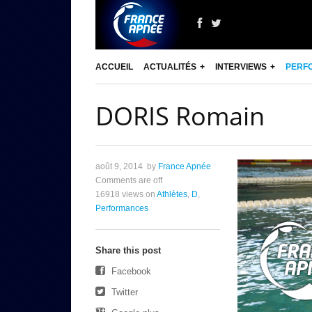
ACCUEIL
ACTUALITÉS
INTERVIEWS
PERF
DORIS Romain
août 9, 2014
by
France Apnée
Comments are off
16918 views
on
Athlètes
,
D
,
Performances
Share this post
Facebook
Twitter