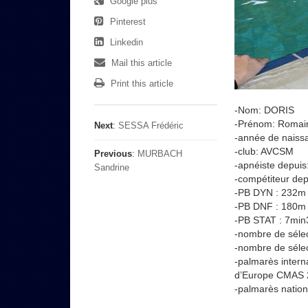
Google plus
Pinterest
Linkedin
Mail this article
Print this article
-Nom: DORIS
-Prénom: Romai
Next
:
SESSA Frédéric
-année de naiss
-club: AVCSM
Previous
:
MURBACH
-apnéiste depuis
Sandrine
-compétiteur dep
-PB DYN : 232m
-PB DNF : 180m
-PB STAT : 7min
-nombre de séle
-nombre de sélec
-palmarès inter
d’Europe CMAS 
-palmarès natio