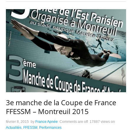
3e manche de la Coupe de France
FFESSM – Montreuil 2015
février 8, 2015
by
France Apnée
Comments are off
17887 views
on
Actualités
,
FFESSM
,
Performances