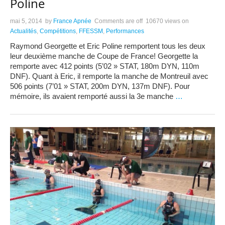
Poline
mai 5, 2014
by
France Apnée
Comments are off
10670 views
on
Actualités
,
Compétitions
,
FFESSM
,
Performances
Raymond Georgette et Eric Poline remportent tous les deux
leur deuxième manche de Coupe de France! Georgette la
remporte avec 412 points (5’02 » STAT, 180m DYN, 110m
DNF). Quant à Eric, il remporte la manche de Montreuil avec
506 points (7’01 » STAT, 200m DYN, 137m DNF). Pour
mémoire, ils avaient remporté aussi la 3e manche
…