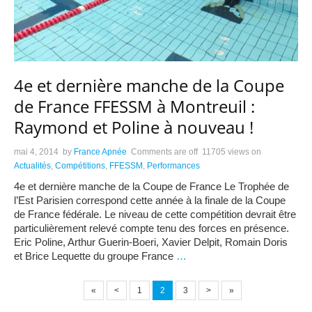
4e et dernière manche de la Coupe
de France FFESSM à Montreuil :
Raymond et Poline à nouveau !
mai 4, 2014
by
France Apnée
Comments are off
11705 views
on
Actualités
,
Compétitions
,
FFESSM
,
Performances
4e et dernière manche de la Coupe de France Le Trophée de
l’Est Parisien correspond cette année à la finale de la Coupe
de France fédérale. Le niveau de cette compétition devrait être
particulièrement relevé compte tenu des forces en présence.
Eric Poline, Arthur Guerin-Boeri, Xavier Delpit, Romain Doris
et Brice Lequette du groupe France
…
«
<
1
2
3
>
»