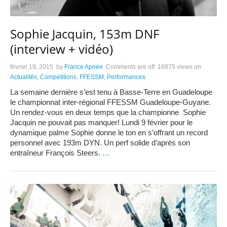
Sophie Jacquin, 153m DNF
(interview + vidéo)
février 19, 2015
by
France Apnée
Comments are off
16875 views
on
Actualités
,
Compétitions
,
FFESSM
,
Performances
La semaine dernière s’est tenu à Basse-Terre en Guadeloupe
le championnat inter-régional FFESSM Guadeloupe-Guyane.
Un rendez-vous en deux temps que la championne Sophie
Jacquin ne pouvait pas manquer! Lundi 9 février pour le
dynamique palme Sophie donne le ton en s’offrant un record
personnel avec 193m DYN. Un perf solide d’après son
entraîneur François Steers.
…