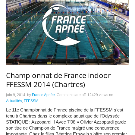
Championnat de France indoor
FFESSM 2014 (Chartres)
juin 9, 2014
by
France Apnée
Comments are off
12429 views
on
Actualités
,
FFESSM
Le 11e Championnat de France piscine de la FFESSM s’est
tenu à Chartres dans le complexe aquatique de l’Odyssée
STATIQUE : Azzopardi II Avec 7’08 » Olivier Azzopardi garde
son titre de Champion de France malgré une concurrence
importante. Chez le filles Béatrice Ernwein s’offre son premier