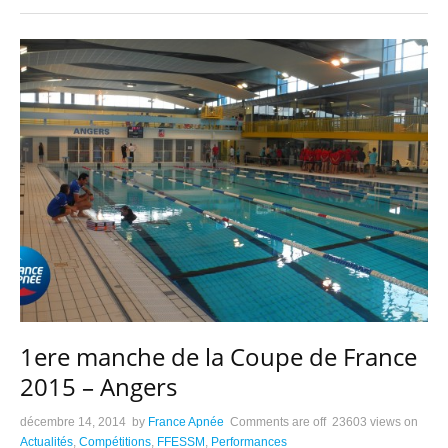
1ere manche de la Coupe de France
2015 – Angers
décembre 14, 2014
by
France Apnée
Comments are off
23603 views
on
Actualités
,
Compétitions
,
FFESSM
,
Performances