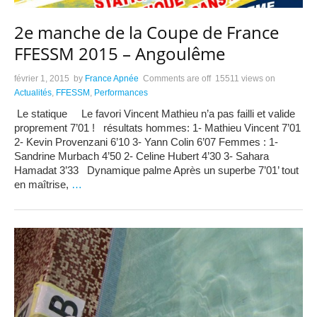
2e manche de la Coupe de France
FFESSM 2015 – Angoulême
février 1, 2015
by
France Apnée
Comments are off
15511 views
on
Actualités
,
FFESSM
,
Performances
Le statique Le favori Vincent Mathieu n’a pas failli et valide
proprement 7’01 ! résultats hommes: 1- Mathieu Vincent 7’01
2- Kevin Provenzani 6’10 3- Yann Colin 6’07 Femmes : 1-
Sandrine Murbach 4’50 2- Celine Hubert 4’30 3- Sahara
Hamadat 3’33 Dynamique palme Après un superbe 7’01’ tout
en maîtrise,
…