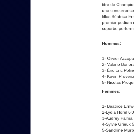
titre de Champi
une concurrence
filles Béatrice E
premier podium n
superbe perform
Hommes:
1- Olivier Azzopa
2- Valerio Bonor
3- Éric Eric Poli
4- Kevin Provenz
5- Nicolas Proqu
Femmes
:
1- Béatrice Ernw
2-Lydia Horel 6’
3-Audrey Palma 
4-Sylvie Grieux 
5-Sandrine Murb