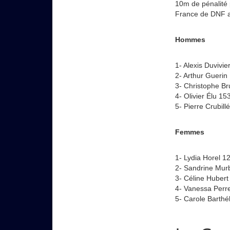
10m de pénalité p
France de DNF a
Hommes
1- Alexis Duvivi
2- Arthur Gueri
3- Christophe B
4- Olivier Élu 1
5- Pierre Crubil
Femmes
1- Lydia Horel 
2- Sandrine Mu
3- Céline Huber
4- Vanessa Perr
5- Carole Barth