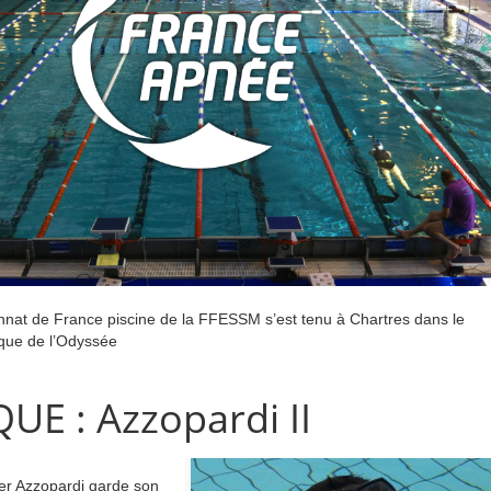
nat de France piscine de la FFESSM s’est tenu à Chartres dans le
que de l’Odyssée
UE : Azzopardi II
ier Azzopardi garde son