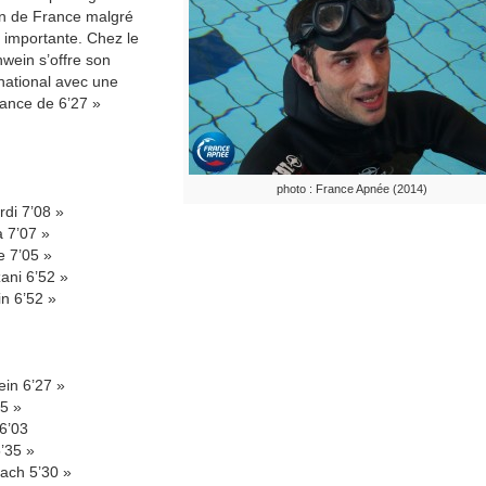
on de France malgré
 importante. Chez le
rnwein s’offre son
ational a
vec une
ance de 6’27 »
photo : France Apnée (2014)
rdi 7’08 »
a 7’07 »
ne 7’05 »
ani 6’52 »
in 6’52 »
ein 6’27 »
05 »
6’03
5’35 »
ach 5’30 »