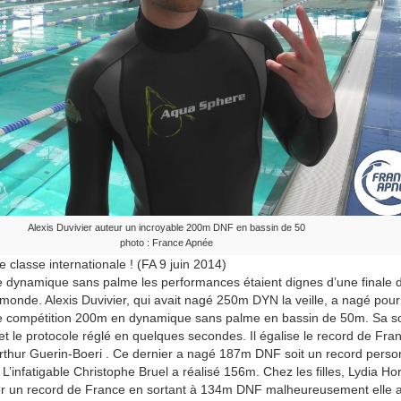
Alexis Duvivier auteur un incroyable 200m DNF en bassin de 50
photo : France Apnée
 classe internationale ! (FA 9 juin 2014)
le dynamique sans palme les performances étaient dignes d’une finale 
onde. Alexis Duvivier, qui avait nagé 250m DY
N la veille, a nagé pour
e compétition 200m en dynamique sans palme en bassin de 50m. Sa so
 et le protocole réglé en quelques secondes. Il égalise le record de Fra
rthur Guerin-Boeri . Ce dernier a nagé 187m DNF soit un record perso
L’infatigable Christophe Bruel a réalisé 156m. Chez les filles, Lydia Hor
er un record de France en sortant à 134m DNF malheureusement elle a