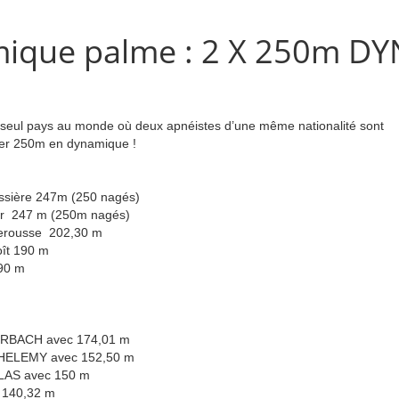
ique palme : 2 X 250m DY
 seul pays au monde où deux apnéistes d’une même nationalité sont
er 250m en dynamique !
ssière 247m (250 nagés)
ier 247 m (250m nagés)
erousse 202,30 m
oît 190 m
190 m
RBACH avec 174,01 m
HELEMY avec 152,50 m
LAS avec 150 m
 140,32 m