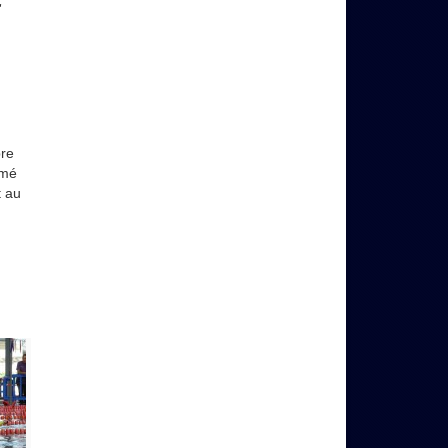
r
bre
mé
t au