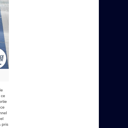
de
 ce
rtie
nce
nnel
el
 pris