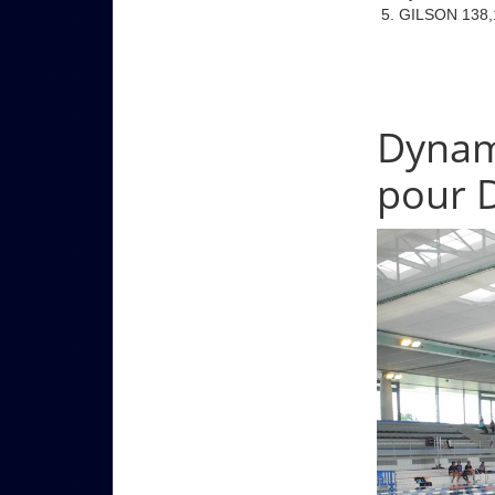
GILSON 138,
Dynam
pour D