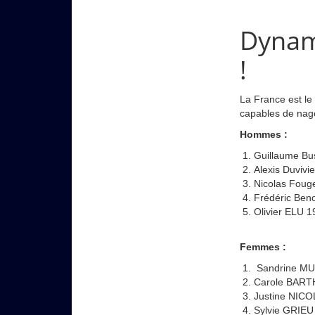
Dynam
!
La France est le
capables de nag
Hommes :
Guillaume Bu
Alexis Duviv
Nicolas Foug
Frédéric Ben
Olivier ELU 
Femmes :
Sandrine MU
Carole BART
Justine NICO
Sylvie GRIEU