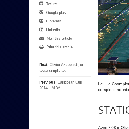
Twitter
Google plus
Pinterest
Linkedin
Mail this article
Print this article
Next
:
Olivier Azzopardi, en
toute simplicité.
Previous
:
Caribbean Cup
Le 11e Champion
2014 – AIDA
complexe aquati
STATIQ
Avec 7’08 » Oliv