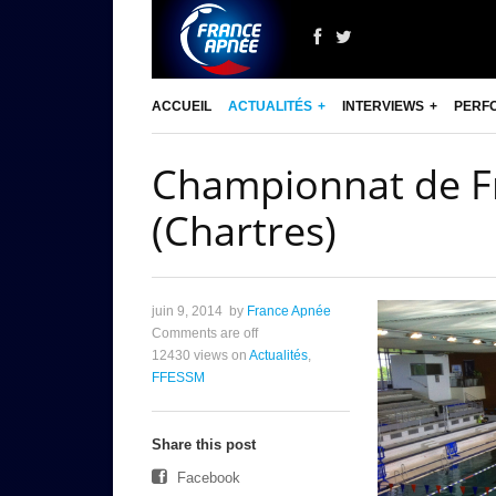
ACCUEIL
ACTUALITÉS
INTERVIEWS
PERF
Championnat de F
(Chartres)
juin 9, 2014
by
France Apnée
Comments are off
12430 views
on
Actualités
,
FFESSM
Share this post
Facebook