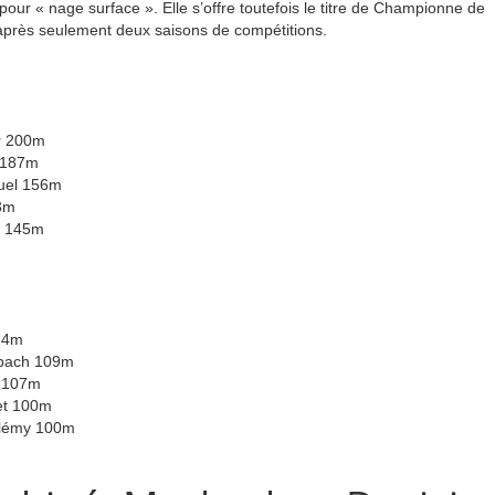
our « nage surface ». Elle s’offre toutefois le titre de Championne de
près seulement deux saisons de compétitions.
er 200m
n 187m
ruel 156m
53m
lé 145m
124m
rbach 109m
t 107m
et 100m
élémy 100m