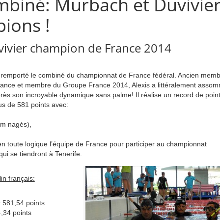
mbiné: Murbach et Duvivie
ions !
vivier champion de France 2014
a remporté le combiné du championnat de France fédéral. Ancien mem
rance et membre du Groupe France 2014, Alexis a littéralement asso
m
près son incroyable dynamique sans palme! Il réalise un record de poin
s de 581 points avec:
m nagés),
 en toute logique l’équipe de France pour participer au championnat
i se tiendront à Tenerife.
in français:
r 581,54 points
4,34 points