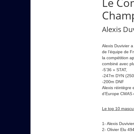
Le Co
Champ
Alexis Du
Alexis Duvivier 
de l’équipe de F
la compétition a
combiné avec plu
-5’36 » STAT,
-247m DYN (250
-200m DNF
Alexis réintègre
d’Europe CMAS qu
Le top 10 mascul
1- Alexis Duvivie
2- Olivier Elu 49