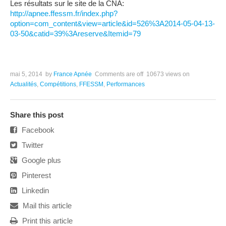
Les résultats sur le site de la CNA:
http://apnee.ffessm.fr/index.php?
option=com_content&view=article&id=526%3A2014-05-04-13-
03-50&catid=39%3Areserve&Itemid=79
mai 5, 2014
by
France Apnée
Comments are off
10673 views
on
Actualités
,
Compétitions
,
FFESSM
,
Performances
Share this post
Facebook
Twitter
Google plus
Pinterest
Linkedin
Mail this article
Print this article