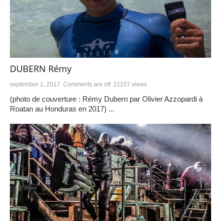
DUBERN Rémy
septembre 1, 2017
Comments are off
21157 views
(photo de couverture : Rémy Dubern par Olivier Azzopardi à
Roatan au Honduras en 2017) ...