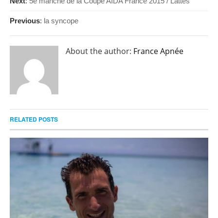
Next
:
5e manche de la Coupe AIDA France 2015 / Lattes
Previous
:
la syncope
About the author:
France Apnée
RELATED POSTS