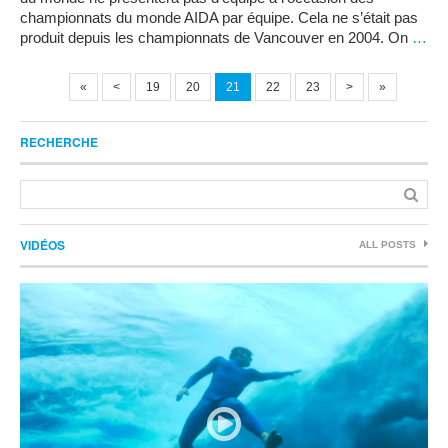
championnats du monde AIDA par équipe. Cela ne s’était pas
produit depuis les championnats de Vancouver en 2004. On
…
«
<
19
20
21
22
23
>
»
RECHERCHE
VIDÉOS
ALL POSTS