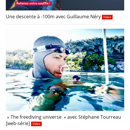
Une descente à -100m avec Guillaume Néry
Video
» The freediving universe » avec Stéphane Tourreau
[web-série]
Video