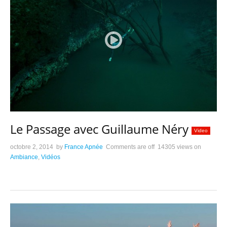
Le Passage avec Guillaume Néry
Video
octobre 2, 2014
by
France Apnée
Comments are off
14305 views
on
Ambiance
,
Vidéos