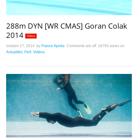
288m DYN [WR CMAS] Goran Colak
2014
Video
octobre 17, 2014
by
France Apnée
Comments are off
16793 views
on
Actualités
,
Perf
,
Vidéos