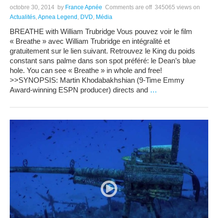
octobre 30, 2014
by
France Apnée
Comments are off
345065 views
on
Actualités
,
Apnea Legend
,
DVD
,
Média
BREATHE with William Trubridge Vous pouvez voir le film
« Breathe » avec William Trubridge en intégralité et
gratuitement sur le lien suivant. Retrouvez le King du poids
constant sans palme dans son spot préféré: le Dean’s blue
hole. You can see « Breathe » in whole and free!
>>SYNOPSIS: Martin Khodabakhshian (9-Time Emmy
Award-winning ESPN producer) directs and
…