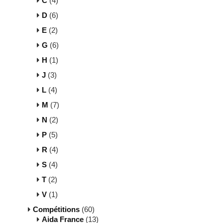
C
(4)
D
(6)
E
(2)
G
(6)
H
(1)
J
(3)
L
(4)
M
(7)
N
(2)
P
(5)
R
(4)
S
(4)
T
(2)
V
(1)
Compétitions
(60)
Aida France
(13)