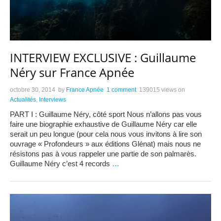
INTERVIEW EXCLUSIVE : Guillaume
Néry sur France Apnée
octobre 30, 2014
by
France Apnée
1 comment
139015 views
on
Actualités
,
Interviews
PART I : Guillaume Néry, côté sport Nous n’allons pas vous
faire une biographie exhaustive de Guillaume Néry car elle
serait un peu longue (pour cela nous vous invitons à lire son
ouvrage « Profondeurs » aux éditions Glénat) mais nous ne
résistons pas à vous rappeler une partie de son palmarès.
Guillaume Néry c’est 4 records
…