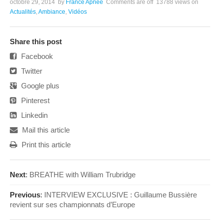
octobre 29, 2014
by
France Apnée
Comments are off
13788 views
on
Actualités
,
Ambiance
,
Vidéos
Share this post
Facebook
Twitter
Google plus
Pinterest
Linkedin
Mail this article
Print this article
Next
:
BREATHE with William Trubridge
Previous
:
INTERVIEW EXCLUSIVE : Guillaume Bussière
revient sur ses championnats d’Europe