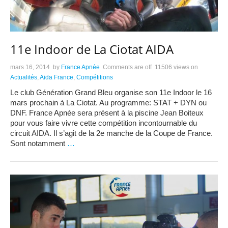
11e Indoor de La Ciotat AIDA
mars 16, 2014
by
France Apnée
Comments are off
11506 views
on
Actualités
,
Aida France
,
Compétitions
Le club Génération Grand Bleu organise son 11e Indoor le 16
mars prochain à La Ciotat. Au programme: STAT + DYN ou
DNF. France Apnée sera présent à la piscine Jean Boiteux
pour vous faire vivre cette compétition incontournable du
circuit AIDA. Il s’agit de la 2e manche de la Coupe de France.
Sont notamment
…