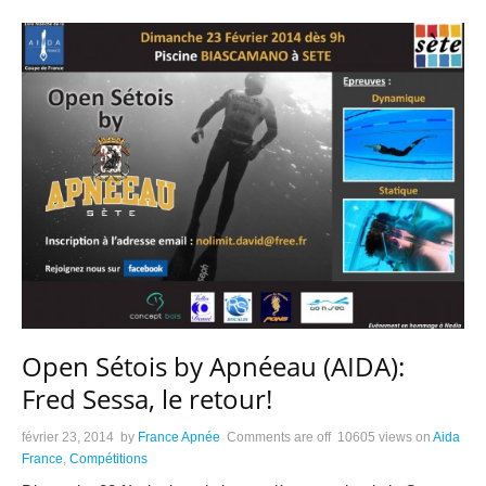
Open Sétois by Apnéeau (AIDA):
Fred Sessa, le retour!
février 23, 2014
by
France Apnée
Comments are off
10605 views
on
Aida
France
,
Compétitions