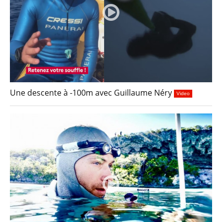
Une descente à -100m avec Guillaume Néry
Video