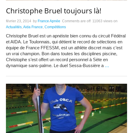
Christophe Bruel toujours là!
février 23, 2014
by
France Apnée
Comments are off
11063 views
on
Actualités
,
Aida France
,
Compétitions
Christophe Bruel est un apnéiste bien connu du circuit Fédéral
et AIDA. Le Toulonnais, qui détient le record de sélections en
équipe de France FFESSM, est un athlète discret mais c’est
un vrai champion. Bon dans toutes les disciplines piscine,
Christophe s’est offert un record personnel à Sète en
dynamique sans-palme. Le duel Sessa-Bussière a
…