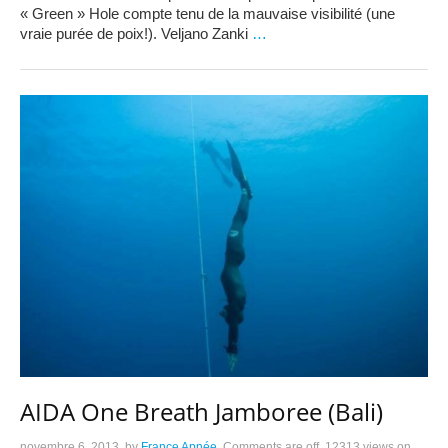
« Green » Hole compte tenu de la mauvaise visibilité (une
vraie purée de poix!). Veljano Zanki
…
AIDA One Breath Jamboree (Bali)
novembre 6, 2013
by
France Apnée
Comments are off
12313 views
on