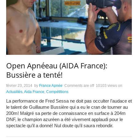
Open Apnéeau (AIDA France):
Bussière a tenté!
février 23, 2014
by
France Apnée
Comments are off
10103 views
on
Actualités
,
Aida France
,
Compétitions
La performance de Fred Sessa ne doit pas occulter l’audace et
le talent de Guillaume Bussière qui a eu le cran de tourner au
200m! Malgré sa perte de connaissance en surface à 204m
DNF, le champion azuréen a été vivement applaudi pour le
spectacle qu’il a donné! Nul doute qu’il saura rebondir.