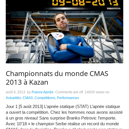
Championnats du monde CMAS
2013 à Kazan
août 9, 2013
by
France Apnée
Comments are off
14620 views
on
Actualités
,
CMAS
,
Compétitions
,
Performances
Jour 1 [5 août 2013] L’apnée statique (STAT) L’apnée statique
a ouvert la compétition. Chez les hommes nous avons assisté
à un gros niveau! Sans surprise Branko Petrovic l’emporte.
Avec 10’18 » le champion Serbe réalise un record du monde