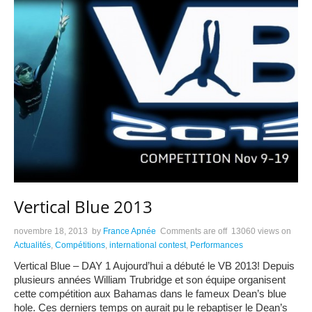
Vertical Blue 2013
novembre 18, 2013
by
France Apnée
Comments are off
13060 views
on
Actualités
,
Compétitions
,
international contest
,
Performances
Vertical Blue – DAY 1 Aujourd’hui a débuté le VB 2013! Depuis
plusieurs années William Trubridge et son équipe organisent
cette compétition aux Bahamas dans le fameux Dean’s blue
hole. Ces derniers temps on aurait pu le rebaptiser le Dean’s