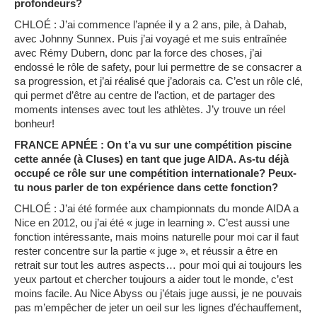
profondeurs?
CHLOÉ : J’ai commence l’apnée il y a 2 ans, pile, à Dahab,
avec Johnny Sunnex. Puis j’ai voyagé et me suis entraînée
avec Rémy Dubern, donc par la force des choses, j’ai
endossé le rôle de safety, pour lui permettre de se consacrer a
sa progression, et j’ai réalisé que j’adorais ca. C’est un rôle clé,
qui permet d’être au centre de l’action, et de partager des
moments intenses avec tout les athlètes. J’y trouve un réel
bonheur!
FRANCE APNÉE : On t’a vu sur une compétition piscine
cette année (à Cluses) en tant que juge AIDA. As-tu déjà
occupé ce rôle sur une compétition internationale? Peux-
tu nous parler de ton expérience dans cette fonction?
CHLOÉ : J’ai été formée aux championnats du monde AIDA a
Nice en 2012, ou j’ai été « juge in learning ». C’est aussi une
fonction intéressante, mais moins naturelle pour moi car il faut
rester concentre sur la partie « juge », et réussir a être en
retrait sur tout les autres aspects… pour moi qui ai toujours les
yeux partout et chercher toujours a aider tout le monde, c’est
moins facile. Au Nice Abyss ou j’étais juge aussi, je ne pouvais
pas m’empêcher de jeter un oeil sur les lignes d’échauffement,