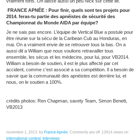
vraiment forts. On laisse aussi un peu Nick sur cette ile.
FRANCE APNÉE : Pour finir, quels sont tes projets pour
2014. feras-tu partie des apnéistes de sécurité des
Championnat du Monde AIDA par équipe?
Je ne sais pas encore. L’équipe de Vertical Blue a postule pour
être réunie sur la sécu de la Caribean Cub au Honduras, en
mai. On a vraiment envie de se retrouver tous la bas. On a
aussi dit a William que nous voulions retravailler tous
ensemble, les sécus et les médecins, pour lui, pour VB2014.
William a besoin de soutien, il est le plus affecté par cet
accident, comme c’est associé a sa compétition. Il a besoin de
savoir que la communauté des apnéistes est derrière lui, et
nous, on le soutien a 100%.
crédits photos: Ren Chapman, savety Team, Simon Benett,
VB2013
novembre 1, 2013
by
France Apnée
Comments are off
13914 views
on
international contest
,
Interviews