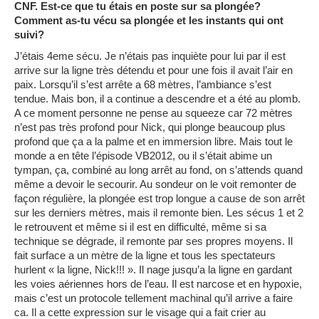
CNF. Est-ce que tu étais en poste sur sa plongée?
Comment as-tu vécu sa plongée et les instants qui ont
suivi?
J’étais 4eme sécu. Je n’étais pas inquiète pour lui par il est
arrive sur la ligne très détendu et pour une fois il avait l’air en
paix. Lorsqu’il s’est arrête a 68 mètres, l’ambiance s’est
tendue. Mais bon, il a continue a descendre et a été au plomb.
A ce moment personne ne pense au squeeze car 72 mètres
n’est pas très profond pour Nick, qui plonge beaucoup plus
profond que ça a la palme et en immersion libre. Mais tout le
monde a en tête l’épisode VB2012, ou il s’était abime un
tympan, ça, combiné au long arrêt au fond, on s’attends quand
même a devoir le secourir. Au sondeur on le voit remonter de
façon régulière, la plongée est trop longue a cause de son arrêt
sur les derniers mètres, mais il remonte bien. Les sécus 1 et 2
le retrouvent et même si il est en difficulté, même si sa
technique se dégrade, il remonte par ses propres moyens. Il
fait surface a un mètre de la ligne et tous les spectateurs
hurlent « la ligne, Nick!!! ». Il nage jusqu’a la ligne en gardant
les voies aériennes hors de l’eau. Il est narcose et en hypoxie,
mais c’est un protocole tellement machinal qu’il arrive a faire
ca. Il a cette expression sur le visage qui a fait crier au