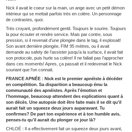
Nick il avait le coeur sur la main, un ange avec un petit démon
intérieur qui se mettait parfois très en colère. Un personnage
de contrastes, quoi.
Très croyant, profondément gentil. Toujours le sourire. Toujours
la pour écouter et rendre service. Mais par contre, sous
pression, si il revenait d’une plongée dans le tag, il explosait!
Son avant dernière plongée, FIM 95 mètres, ou il avait
demande au safety de l’assister jusqu’a la surface, il avait fait
son protocole, puis hurle sa colère! Il ne fallait pas l’approcher
dans ces moments! Apres, ça passait et il redevenait le Nick
souriant que l’on connait.
FRANCE APNÉE : Nick est le premier apnéiste à décéder
en compétition. Sa disparition a beaucoup ému la
communauté des apnéistes. Après l’émotion et
l’hommage, beaucoup attendent des explications quant à
son décès. Une autopsie doit être faite mais il se dit qu’il
aurait fait un squeeze deux jours auparavant. Tu
confirmes? De part ton expérience et à ton humble avis,
penses-tu qu’il aurait du plonger ce jour là?
CHLOÉ : Il a effectivement fait un squeeze deux jours avant,