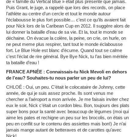
de « famille du Vertical Blue » était plus présente que jamais.
Puis Grant, le juge, a rappelé que lors des records, on place
l’athlète au centre d’un cercle et tout le monde autour
l’éclabousse le plus fort possible… c’est ce qu’ils avaient fait
pour Nick lors de la Caribean Cup en 2012. Il suggère alors de
lui donner la bataille d’eau de sa vie. Et la, tout le monde se
déchaine. On évacue la colère, la peine, on crie, on hurle, on
ne peut meme plus respirer, tant tout le monde éclabousse
fort. Le Blue Hole est blanc d’écume. Quand tout se calme
c’est l’éclat de rire général. Bye Bye Nick, tu l’as bien méritée
ta bataille d’eau !
FRANCE APNÉE : Connaissais-tu Nick Mevoli en dehors
de l’eau? Souhaites-tu nous parler un peu de lui?
CHLOÉ : Oui, un peu. C’était le colocataire de Johnny, cette
année, de qui je suis assez proche. Ils sont venus me
chercher a l’aéroport a mon arrivée. Je me faisais inviter chez
eux le soir, Nick c’était un cordon bleu. Bon, toujours des plats
super bons pour la santé avec beaucoup de légumes (moi qui
aime les pates et rechigne un peu sur les brocolis, on étais un
peu en conflit sur le contenu des assiettes mais bon!) Je n’ai
jamais mange autant de betteraves et de carottes qu’avec
Nick!