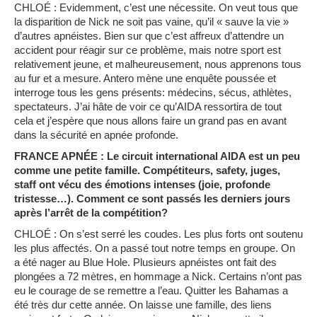
CHLOÉ : Evidemment, c’est une nécessite. On veut tous que
la disparition de Nick ne soit pas vaine, qu’il « sauve la vie »
d’autres apnéistes. Bien sur que c’est affreux d’attendre un
accident pour réagir sur ce problème, mais notre sport est
relativement jeune, et malheureusement, nous apprenons tous
au fur et a mesure. Antero mène une enquête poussée et
interroge tous les gens présents: médecins, sécus, athlètes,
spectateurs. J’ai hâte de voir ce qu’AIDA ressortira de tout
cela et j’espère que nous allons faire un grand pas en avant
dans la sécurité en apnée profonde.
FRANCE APNÉE : Le circuit international AIDA est un peu
comme une petite famille. Compétiteurs, safety, juges,
staff ont vécu des émotions intenses (joie, profonde
tristesse…). Comment ce sont passés les derniers jours
après l’arrêt de la compétition?
CHLOÉ : On s’est serré les coudes. Les plus forts ont soutenu
les plus affectés. On a passé tout notre temps en groupe. On
a été nager au Blue Hole. Plusieurs apnéistes ont fait des
plongées a 72 mètres, en hommage a Nick. Certains n’ont pas
eu le courage de se remettre a l’eau. Quitter les Bahamas a
été très dur cette année. On laisse une famille, des liens