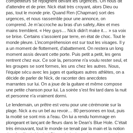
compétiteurs se rejoignent devant les urgences. On nous dit
d’attendre et de prier. Nick était très croyant, alors Dieu ou
pas, tout le monde prie. Quand Ren (Chapman) sort des
urgences, et nous rassemble pour une annonce, on
comprend. Je m’accroche au bras d’un safety, Alex et mes
mains tremblent. « Hey guys… Nick didn’t make it… » sa voix
se brise. Certains s’assoient par terre, en état de choc. Tout le
monde pleure. L’incompréhension est sur tout les visages. Il y
a un moment de flottement, d’abattement. On restera un long
moment assis devant cette porte. Puis petit a petit, les gens
rentrent chez eux. Ce soir la, personne n’a voulu rester seul, et
les groupes se sont formes, les uns chez les autres. Nous,
l’équipe sécu avec les juges et quelques autres athlètes, on a
décide de parler de Nick, de raconter des anecdotes
marrantes sur lui. On a joue de la guitare et même compose
une petite chanson pour lui. La soirée s’est fini tard dans la nuit
et personne n’a vraiment dormi.
Le lendemain, un prêtre est venu pour une cérémonie sur la
plage. Nick a eu un bel au revoir… 80 personnes en tout, puis
la moitié se sont mis a l’eau. On lui a rendu hommage en
plongeant et lançant de fleurs dans le Dean’s Blue Hole. C’était
très émouvant, tout le monde se tenait par la main et la notion