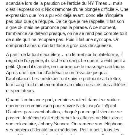
scandale lors de la parution de l’article du NY Times… mais
c’est l’expression « Nick remonte d’une plongée difficile ». Une
expression que l’on a pu voir déjà avant, donc elle n’inquiète
pas plus que ça l’équipe. De ce que je me rappelle, il fait son
signe ok mais ne prononce pas la phrase. A ce moment,
l’ambiance se détend presque, on ne se rend pas compte tout
de suite qu’il ne récupère pas. Puis il fait une syncope. On
comprend alors qu’on fait face a gros cas de squeeze.
A partir de la tout s’accélère… on le met sur la plateforme, il
reçoit de l’oxygène, il crache du sang. Le coeur ralentit petit a
petit. Quand il s’arrête, on commence le massage cardiaque.
Apres une injection d’adrénaline on l’évacue jusqu’a
l’ambulance. Les médecins ont suivi le protocole a la lettre,
leur sang froid était exemplaire au milieu des cris des athlètes
et spectateurs.
Quand l’ambulance part, certains sautent dans leur voiture
encore en combinaison pour suivre Nick jusqu’a l’hôpital.
D’autres paraissent abattus, choqué par ce qu’il vient de se
passer. Je décide d’aller chercher les affaires de Nick avec
son colocataire, Johnny Sunnex. On ramène son téléphone,
ses papiers d’identité, aux médecins. Petit a petit, tous les