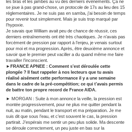
les bras et les jambes au vu des derniers évènements. Ça ne
se joue à pas grand-chose, un protocole de 17s au lieu des 15
réglementaires. Je ne suis pas en samba, j’ai besoin de temps
pour revenir tout simplement. Mais je suis trop marqué par
l’hypoxie.
Je savais que William avait peu de chance de réussir, ces
derniers entraînements ont été très chaotiques. Je n’avais pas
forcément de pression par rapport à l’enjeu, je venais surtout
pour moi et ma progression. Après, être deuxième annonce et
savoir que le premier peut vaciller a du quand même me faire
travailler l’inconscient.
►FRANCE APNEE : Comment s’est déroulée cette
plongée ? Il faut rappeler à nos lecteurs que tu avais
réalisé aisément cette performance il y a une semaine
dans le cadre de la pré-compétition; ce qui t’avais permis
de battre ton propre record de France AIDA.
► MORGAN : Suite à mon annonce la veille, la pression est
montée progressivement, pour ne plus me quitter pendant la
nuit, au matin, pendant le transport et ma préparation. Je me
suis dit que sous l’eau, et c’est souvent le cas, la pression
partirait. J’espérais me sentir un peu plus solide. Ma descente
se déroule correctement, un peu juste en bas sur la