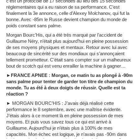
c’est un protocole de 17 secondes au lieu des 15 secondes
réglementaires qui a eu raison de sa performance. C’est
finalement la 3e annonce, celle d’Alexey Molchanov, qui fut la
bonne. Avec -85m le Russe devient champion du monde de
poids constant sans palme.
Morgan Bourc’His, qui a été très marqué par l’accident de
Guillaume Néry, n’était plus aujourd’hui en pleine possession
de ses moyens physiques et mentaux. Retour avec lui avec
beaucoup de sincérité sur des mondiaux qui s’annonçaient
tellement prometteur. C’était sans compter sur un malheureux
bout de scotch qui est venu enrailler la machine à gagner…
►FRANCE APNEE : Morgan, ce matin tu as plongé à -90m
sans palme pour tenter de garder ton titre de champion du
monde. Tu as été à deux doigts de réussir. Quelle est ta
réaction ?
► MORGAN BOURC’HIS : J’avais déjà réalisé cette
performance le 8 septembre, avec une maîtrise évidente.
J’étais alors à ce moment là en pleine possession de mes
moyens. Et puis vous savez tous ce qui est arrivé à
Guillaume. Aujourd’hui je n’étais plus à 100% de mes
capacités. Mon échec est logique, je n’avais pas -90m dans