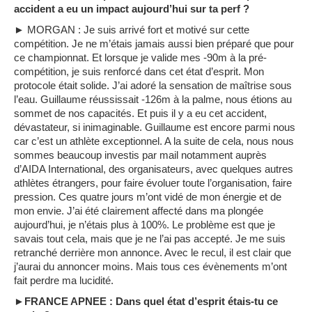
accident a eu un impact aujourd’hui sur ta perf ?
► MORGAN : Je suis arrivé fort et motivé sur cette
compétition. Je ne m’étais jamais aussi bien préparé que pour
ce championnat. Et lorsque je valide mes -90m à la pré-
compétition, je suis renforcé dans cet état d’esprit. Mon
protocole était solide. J’ai adoré la sensation de maîtrise sous
l’eau. Guillaume réussissait -126m à la palme, nous étions au
sommet de nos capacités. Et puis il y a eu cet accident,
dévastateur, si inimaginable. Guillaume est encore parmi nous
car c’est un athlète exceptionnel. A la suite de cela, nous nous
sommes beaucoup investis par mail notamment auprès
d’AIDA International, des organisateurs, avec quelques autres
athlètes étrangers, pour faire évoluer toute l’organisation, faire
pression. Ces quatre jours m’ont vidé de mon énergie et de
mon envie. J’ai été clairement affecté dans ma plongée
aujourd’hui, je n’étais plus à 100%. Le problème est que je
savais tout cela, mais que je ne l’ai pas accepté. Je me suis
retranché derrière mon annonce. Avec le recul, il est clair que
j’aurai du annoncer moins. Mais tous ces évènements m’ont
fait perdre ma lucidité.
►FRANCE APNEE : Dans quel état d’esprit étais-tu ce