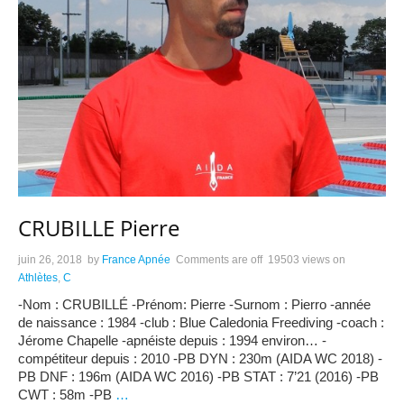
CRUBILLE Pierre
juin 26, 2018
by
France Apnée
Comments are off
19503 views
on
Athlètes
,
C
-Nom : CRUBILLÉ -Prénom: Pierre -Surnom : Pierro -année
de naissance : 1984 -club : Blue Caledonia Freediving -coach :
Jérome Chapelle -apnéiste depuis : 1994 environ… -
compétiteur depuis : 2010 -PB DYN : 230m (AIDA WC 2018) -
PB DNF : 196m (AIDA WC 2016) -PB STAT : 7’21 (2016) -PB
CWT : 58m -PB
…