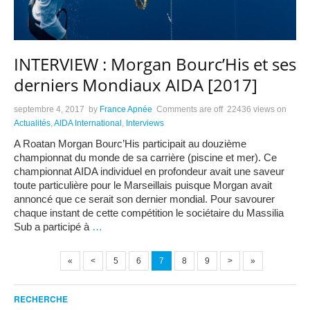
INTERVIEW : Morgan Bourc’His et ses
derniers Mondiaux AIDA [2017]
septembre 4, 2017
by
France Apnée
Comments are off
22436 views
on
Actualités
,
AIDA International
,
Interviews
A Roatan Morgan Bourc’His participait au douzième
championnat du monde de sa carrière (piscine et mer). Ce
championnat AIDA individuel en profondeur avait une saveur
toute particulière pour le Marseillais puisque Morgan avait
annoncé que ce serait son dernier mondial. Pour savourer
chaque instant de cette compétition le sociétaire du Massilia
Sub a participé à
…
«
<
5
6
7
8
9
>
»
RECHERCHE