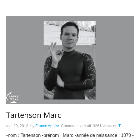
Tartenson Marc
mai 20, 2018
by
France Apnée
Comments are off
9261 views
on
T
-nom : Tartenson -prénom : Marc -année de naissance : 1979 -