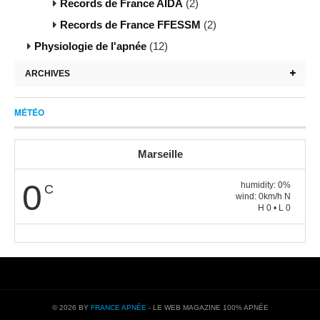
Records de France AIDA
(2)
Records de France FFESSM
(2)
Physiologie de l'apnée
(12)
ARCHIVES
MÉTÉO
Marseille
0
humidity: 0%
C
wind: 0km/h N
H 0 • L 0
© 2026 BY
FRANCE APNÉE
- LE WEB MAGAZINE 100% APNÉE