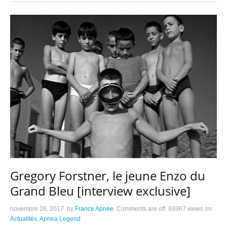
Gregory Forstner, le jeune Enzo du
Grand Bleu [interview exclusive]
novembre 26, 2017
by
France Apnée
Comments are off
93967 views
on
Actualités
,
Apnea Legend