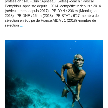
profession : NC -Club : Apneeau (Sètes) -coach : Pascal
Pompidou -apnéiste depuis : 2014 -compétiteur depuis : 2014
(sérieusement depuis 2017) –PB DYN : 236 m (Montluçon,
2018) –PB DNF : 154m (2018) –PB STAT : 6’27 -nombre de
sélection en équipe de France AIDA : 1 (2018) -nombre de
sélection
…