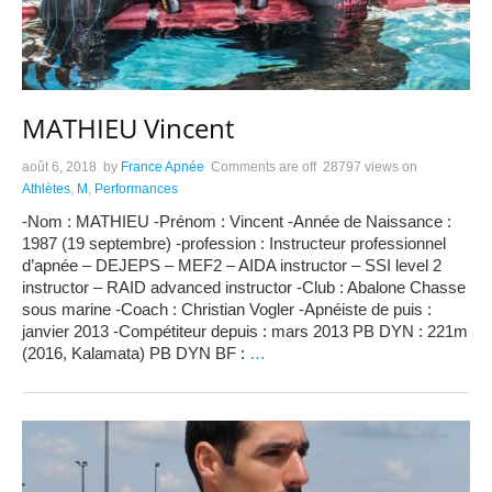
MATHIEU Vincent
août 6, 2018
by
France Apnée
Comments are off
28797 views
on
Athlètes
,
M
,
Performances
-Nom : MATHIEU -Prénom : Vincent -Année de Naissance :
1987 (19 septembre) -profession : Instructeur professionnel
d’apnée – DEJEPS – MEF2 – AIDA instructor – SSI level 2
instructor – RAID advanced instructor -Club : Abalone Chasse
sous marine -Coach : Christian Vogler -Apnéiste de puis :
janvier 2013 -Compétiteur depuis : mars 2013 PB DYN : 221m
(2016, Kalamata) PB DYN BF :
…