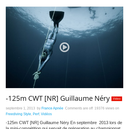
-125m CWT [NR] Guillaume Néry
Video
septembre 1, 2013
by
France Apnée
Comments are off
19376 views
on
Freediving Style
,
Perf
,
Vidéos
-125m CWT [NR] Guillaume Néry En septembre 2013 lors de
la mini-compétition qui servait de préparation au championnat