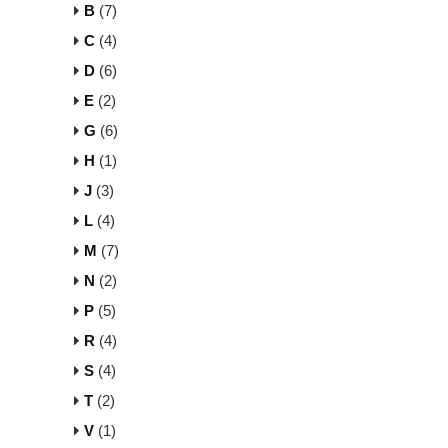
B
(7)
C
(4)
D
(6)
E
(2)
G
(6)
H
(1)
J
(3)
L
(4)
M
(7)
N
(2)
P
(5)
R
(4)
S
(4)
T
(2)
V
(1)