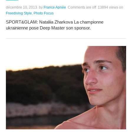
décembre 10, 2013
by
France Apnée
Comments are off
13894 views
on
Freediving Style
,
Photo Focus
SPORT&GLAM: Nataliia Zharkova La championne
ukrainienne pose Deep Master son sponsor.