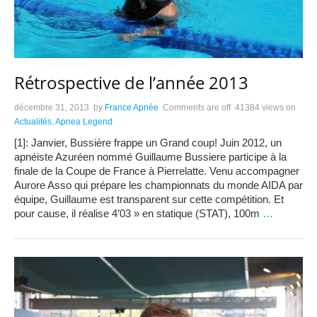
Rétrospective de l’année 2013
décembre 31, 2013
by
France Apnée
Comments are off
41384 views
on
Actualités
,
Apnea Legend
[1]: Janvier, Bussière frappe un Grand coup! Juin 2012, un
apnéiste Azuréen nommé Guillaume Bussiere participe à la
finale de la Coupe de France à Pierrelatte. Venu accompagner
Aurore Asso qui prépare les championnats du monde AIDA par
équipe, Guillaume est transparent sur cette compétition. Et
pour cause, il réalise 4’03 » en statique (STAT), 100m
…