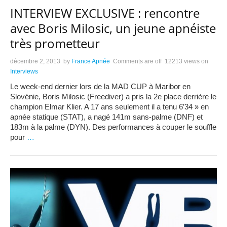
INTERVIEW EXCLUSIVE : rencontre
avec Boris Milosic, un jeune apnéiste
très prometteur
décembre 2, 2013
by
France Apnée
Comments are off
12213 views
on
Interviews
Le week-end dernier lors de la MAD CUP à Maribor en
Slovénie, Boris Milosic (Freediver) a pris la 2e place derrière le
champion Elmar Klier. A 17 ans seulement il a tenu 6’34 » en
apnée statique (STAT), a nagé 141m sans-palme (DNF) et
183m à la palme (DYN). Des performances à couper le souffle
pour
…