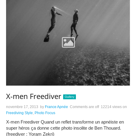
X-men Freediver
Gallery
novembre 17, 2013
by
France Apnée
Comments are off
12214 views
on
Freediving Style
,
Photo Focus
X-men Freediver Quand un reflet transforme un apnéiste en
super héros ça donne cette photo insolite de Ben Thouard.
(freediver : Yoram Zekri)