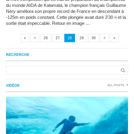
du monde AIDA de Kalamata, le champion français Guillaume
Néry améliora son propre record de France en descendant à
-125m en poids constant. Cette plongée avait duré 3’30 » et la
sortie était impeccable. Retour en image …
«
<
26
27
28
29
30
>
»
RECHERCHE
VIDÉOS
ALL POSTS