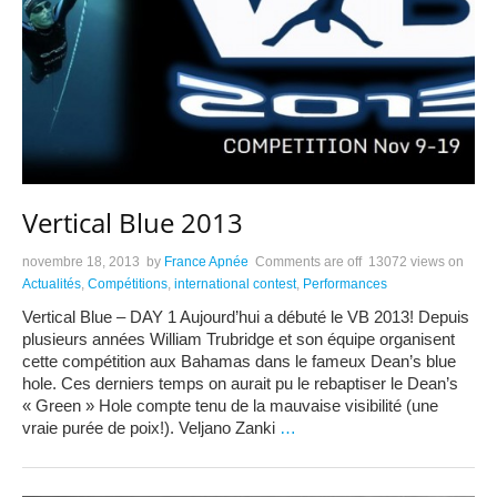
Vertical Blue 2013
novembre 18, 2013
by
France Apnée
Comments are off
13072 views
on
Actualités
,
Compétitions
,
international contest
,
Performances
Vertical Blue – DAY 1 Aujourd’hui a débuté le VB 2013! Depuis
plusieurs années William Trubridge et son équipe organisent
cette compétition aux Bahamas dans le fameux Dean’s blue
hole. Ces derniers temps on aurait pu le rebaptiser le Dean’s
« Green » Hole compte tenu de la mauvaise visibilité (une
vraie purée de poix!). Veljano Zanki
…