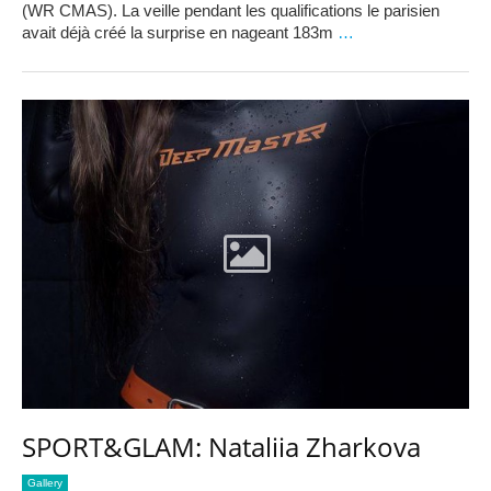
(WR CMAS). La veille pendant les qualifications le parisien
avait déjà créé la surprise en nageant 183m
…
SPORT&GLAM: Nataliia Zharkova
Gallery