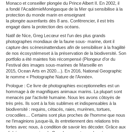
Monaco et conseiller
plongée
du Prince Albert II. En 2002, il
a
fonde
́ l’
Académie
Monégasque
de la Mer qui sensibilise à la
protection du monde marin en enseignant
la
plongée
auxenfants
dès
8 ans.
Conférencier
, il est trè
s
engage
́ dans la protection des
océans
.
Natif de Nice,
Greg
Lecœur
est l’un des plus grands
photographes mondiaux de la faune sous- marine, dont il
capture des
scènes
inattendues afin de sensibiliser à la
fragilite
de nos
écosystèmes
et à la
préservation
de la
biodiversite
́. Son
portfolio a
éte
́ maintes fois
récompense
́ (Plongeur d’or du
Festival des images sous-marines de Marseille en
2015,
Ocean
Arts en 2020…). En 2016, National Geographic
le nomme « Photographe Nature de l’
Année
».
Prologue :
Ce livre de photographies exceptionnelles est un
hommage à de magnifiques animaux marins. La plupart sont
menacés par l’activité humaine. Nous les avons côtoyés de
très près. Ils sont à la fois sublimes et indispensables à la
biodiversité : requins, cétacés, raies, murènes, tortues,
crocodiles… Certains sont plus proches de l’homme que nous
ne l’imaginions jusque-là, ils entretiennent des relations très
fortes avec nous, à condition de savoir les décoder. Grâce aux