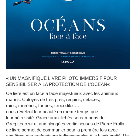
«
UN MAGNIFIQUE LIVRE PHOTO IMMERSIF POUR
SENSIBILISER À LA PROTECTION DE L’OCÉAN
«
Ce livre est
un face
a
̀ face majestueux avec les animaux
marins.
Côtoyés
de
très
près
, requins,
cétacés
,
raies,
murènes
, tortues, crocodiles…
nous
révèlent
leur
beaute
́ en
même
temps que
leur
nécessite
́.
Grâce
aux
clichés
sous-marins de
Greg
Lecœur
et aux
plongées
vertigineuses de Pierre
Frolla
,
ce livre permet de communier pour la
première
fois avec
ces
êtres
des profondeurs indispensables à la
biodiversite
́. Un