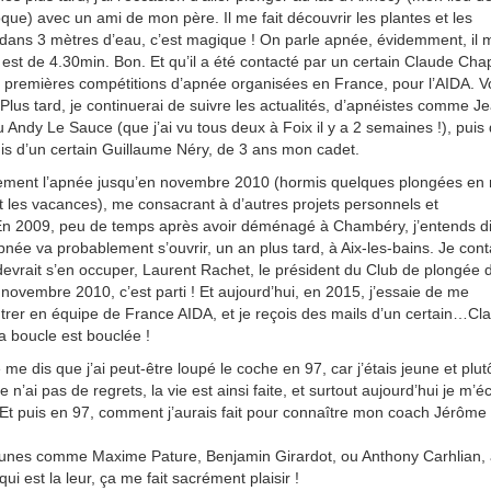
que) avec un ami de mon père. Il me fait découvrir les plantes et les
 dans 3 mètres d’eau, c’est magique ! On parle apnée, évidemment, il m
 est de 4.30min. Bon. Et qu’il a été contacté par un certain Claude Cha
s premières compétitions d’apnée organisées en France, pour l’AIDA. Vo
. Plus tard, je continuerai de suivre les actualités, d’apnéistes comme J
 Andy Le Sauce (que j’ai vu tous deux à Foix il y a 2 semaines !), puis
is d’un certain Guillaume Néry, de 3 ans mon cadet.
tement l’apnée jusqu’en novembre 2010 (hormis quelques plongées en
t les vacances), me consacrant à d’autres projets personnels et
En 2009, peu de temps après avoir déménagé à Chambéry, j’entends d
née va probablement s’ouvrir, un an plus tard, à Aix-les-bains. Je cont
devrait s’en occuper, Laurent Rachet, le président du Club de plongée d
 novembre 2010, c’est parti ! Et aujourd’hui, en 2015, j’essaie de me
entrer en équipe de France AIDA, et je reçois des mails d’un certain…Cl
la boucle est bouclée !
 me dis que j’ai peut-être loupé le coche en 97, car j’étais jeune et plut
e n’ai pas de regrets, la vie est ainsi faite, et surtout aujourd’hui je m’éc
 ! Et puis en 97, comment j’aurais fait pour connaître mon coach Jérôme
jeunes comme Maxime Pature, Benjamin Girardot, ou Anthony Carhlian,
ui est la leur, ça me fait sacrément plaisir !