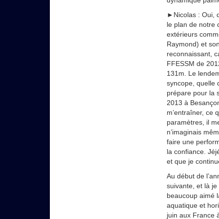
►Nicolas : Oui, 
le plan de notre 
extérieurs comm
Raymond) et son a
reconnaissant, c
FFESSM de 2012,
131m. Le lendema
syncope, quelle 
prépare pour la 
2013 à Besançon,
m’entraîner, ce 
paramètres, il m
n’imaginais même 
faire une perform
la confiance. Jéj
et que je continu
Au début de l’a
suivante, et là 
beaucoup aimé l
aquatique et hor
juin aux France 