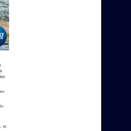
s
 à
ité
peu
tu
, et