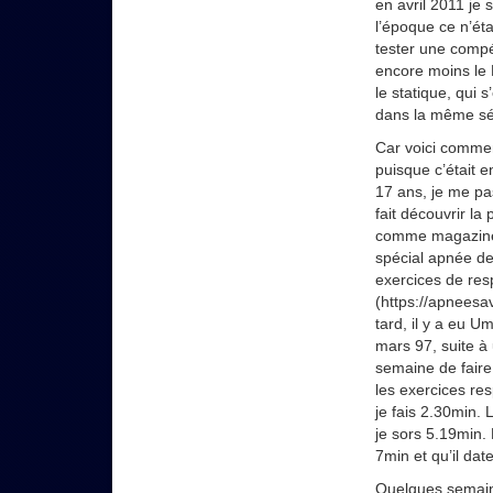
en avril 2011 je
l’époque ce n’ét
tester une compét
encore moins le D
le statique, qui 
dans la même sér
Car voici commen
puisque c’était e
17 ans, je me pa
fait découvrir la
comme magazines
spécial apnée de
exercices de resp
(https://apneesa
tard, il y a eu 
mars 97, suite à
semaine de faire
les exercices re
je fais 2.30min. 
je sors 5.19min.
7min et qu’il dat
Quelques semaines