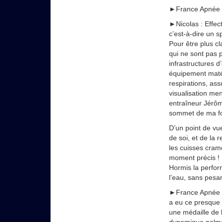
►France Apnée : Q
►Nicolas : Effect
c’est-à-dire un 
Pour être plus cl
qui ne sont pas 
infrastructures 
équipement matér
respirations, ass
visualisation men
entraîneur Jérôm
sommet de ma for
D’un point de vue
de soi, et de la 
les cuisses cram
moment précis !
Hormis la perform
l’eau, sans pesa
►France Apnée : J
a eu ce presque
une médaille de 
dynamique palme 