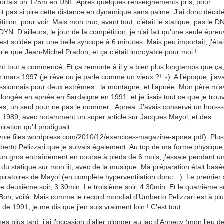
 sortais un 125m en DNF. Après quelques renseignements pris, pour
ait pas si pire cette distance en dynamique sans palme. J’ai donc décid
ition, pour voir. Mais mon truc, avant tout, c’était le statique, pas le DN
YN. D’ailleurs, le jour de la compétition, je n’ai fait qu’une seule épreu
s’est soldée par une belle syncope à 6 minutes. Mais peu importait, j’éta
ie que Jean-Michel Pradon, et ça c’était incroyable pour moi !
t tout a commencé. Et ça remonte à il y a bien plus longtemps que ça
n mars 1997 (je rêve ou je parle comme un vieux ?! :-). A l’époque, j’av
ssionnais pour deux extrêmes : la montagne, et l’apnée. Mon père m’a
 plongée en apnée en Sardaigne en 1991, et je lisais tout ce que je trou
, un seul pour ne pas le nommer : Apnea. J’avais conservé un hors-s
 1989, avec notamment un super article sur Jacques Mayol, et des
iration qu’il prodiguait
voie.files.wordpress.com/2010/12/exercices-magazine-apnea.pdf). Plus
Umberto Pelizzari que je suivais également. Au top de ma forme physique
 un gros entraînement en course à pieds de 6 mois, j’essaie pendant u
 du statique sur mon lit, avec de la musique. Ma préparation était basé
spiratoires de Mayol (en complète hyperventilation donc…). Le premier 
Le deuxième soir, 3.30min. Le troisième soir, 4.30min. Et le quatrième so
 Bon, voilà. Mais comme le record mondial d’Umberto Pelizzari est à pl
e de 1991, je me dis que j’en suis vraiment loin ! C’est tout.
 plus tard, j’ai l’occasion d’aller plonger au lac d’Annecy (mon lieu d