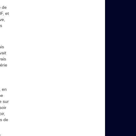
é de
F, et
ve,
is
,
ais
vait
vais
érie
, en
ne
e sur
soir
ir,
us de
e