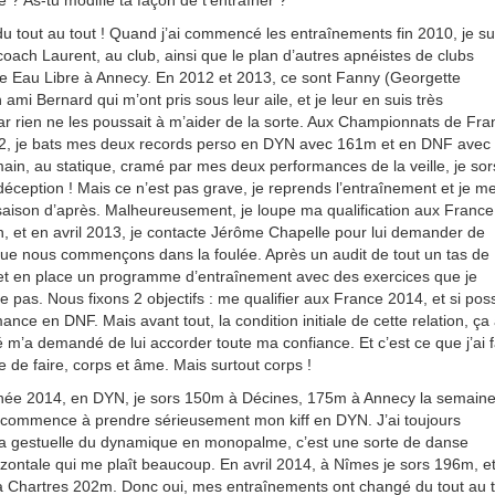
du tout au tout ! Quand j’ai commencé les entraînements fin 2010, je su
coach Laurent, au club, ainsi que le plan d’autres apnéistes de clubs
e Eau Libre à Annecy. En 2012 et 2013, ce sont Fanny (Georgette
mi Bernard qui m’ont pris sous leur aile, et je leur en suis très
ar rien ne les poussait à m’aider de la sorte. Aux Championnats de Fra
 je bats mes deux records perso en DYN avec 161m et en DNF avec
in, au statique, cramé par mes deux performances de la veille, je sor
déception ! Mais ce n’est pas grave, je reprends l’entraînement et je m
saison d’après. Malheureusement, je loupe ma qualification aux France
 et en avril 2013, je contacte Jérôme Chapelle pour lui demander de
que nous commençons dans la foulée. Après un audit de tout un tas de
et en place un programme d’entraînement avec des exercices que je
pas. Nous fixons 2 objectifs : me qualifier aux France 2014, et si poss
ance en DNF. Mais avant tout, la condition initiale de cette relation, ça
é m’a demandé de lui accorder toute ma confiance. Et c’est ce que j’ai fa
e de faire, corps et âme. Mais surtout corps !
nnée 2014, en DYN, je sors 150m à Décines, 175m à Annecy la semain
je commence à prendre sérieusement mon kiff en DYN. J’ai toujours
a gestuelle du dynamique en monopalme, c’est une sorte de danse
izontale qui me plaît beaucoup. En avril 2014, à Nîmes je sors 196m, e
à Chartres 202m. Donc oui, mes entraînements ont changé du tout au t