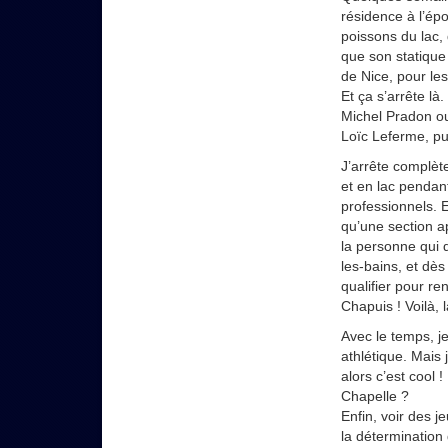
résidence à l’épo
poissons du lac,
que son statique
de Nice, pour le
Et ça s’arrête là
Michel Pradon ou
Loïc Leferme, pu
J’arrête complè
et en lac pendan
professionnels. 
qu’une section ap
la personne qui 
les-bains, et dès
qualifier pour r
Chapuis ! Voilà, 
Avec le temps, je
athlétique. Mais j
alors c’est cool
Chapelle ?
Enfin, voir des 
la détermination q