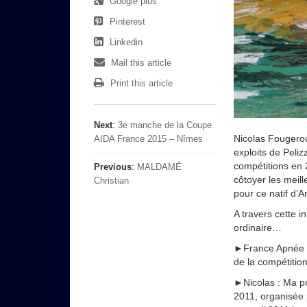
Google plus
Pinterest
Linkedin
Mail this article
Print this article
Next
:
3e manche de la Coupe
Nicolas Fougerou
AIDA France 2015 – Nîmes
exploits de Peliz
compétitions en 
Previous
:
MALDAMÉ
côtoyer les meill
Christian
pour ce natif d’
A travers cette i
ordinaire…
►France Apnée : N
de la compétitio
►Nicolas : Ma p
2011, organisée 