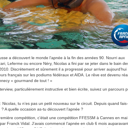
sse a découvert le monde l’apnée à la fin des années 90. Nourri aux
zari, Leferme ou encore Néry, Nicolas a fini par se jeter dans le bain de
2010. Discrètement et sûrement il a progressé pour arriver aujourd’hui
eurs français sur les podiums fédéraux et AIDA. Le rêve est devenu réal
Annecy « gourmand de tout ! »
nterview, particulièrement instructive et bien écrite, suivez un parcours 
icolas, tu n’es pas un petit nouveau sur le circuit. Depuis quand fais-
n ? A quelle occasion as-tu découvert l’apnée ?
remière compétition, c’était une compétition FFESSM à Cannes en mai
par Franck Vidal. J’avais commencé l’apnée en club 6 mois auparavant