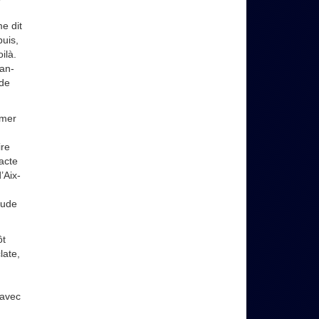
e dit
puis,
ilà.
ean-
 de
 mer
ire
acte
’Aix-
aude
ôt
late,
 avec