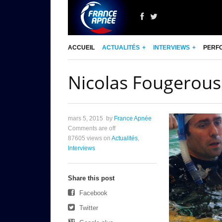
ACCUEIL
ACTUALITÉS
INTERVIEWS
PERF
Nicolas Fougerouss
mars 5, 2015
by
France Apnée
Comments are off
87605 views
on
Actualités
,
Interviews
Share this post
Facebook
Twitter