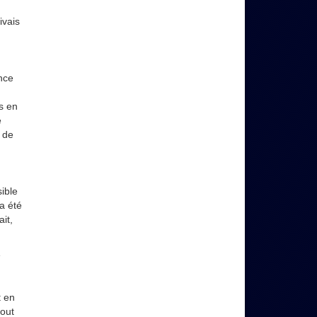
ivais
nce
s en
e
 de
ible
 a été
it,
e
t en
out