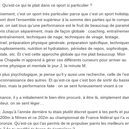
u’est-ce qui te plait dans ce sport si particulier ?
ivement, c’est un sport très particulier parce que c’est un sport holistiq
sport dont l’ensemble est supérieur à la somme des parties qui le compo
air, on sait tous qu’une performance est le fruit de beaucoup de paramè
pris chacun séparément, mais de façon globale : coaching, entraînemen
d’entraînement, techniques de nage, techniques de virage, lestage,
iel, préparation physique générale, préparation spécifique, technique
ouplissements, nutrition et hydratation, périodes de repos, sophrologie,
tale, etc. Et c’est cette approche globale qui me plait beaucoup. Mon
e Chapelle m’apprend à gérer ces différents curseurs pour arriver au
me physique et mentale le jour J, la minute M.
 plus psychologique, je pense qu’il y aussi une recherche, celle de l’es
reconnaissance des autres. Et qu’est-ce que c’est bon de sortir du bassi
ées, mais la performance faite : on se sent furieusement vivant à ce
ance, il y a initialement le bien-être procuré, à être là, simplement da
nteur, on se sent léger…
usqu’à l’année dernière tu étais plutôt discret quant à tes perfs et puis
 200m à Nîmes et ce 202m au championnat de France fédéral qui t’a v
bronze. Qu’est-ce qui t’as permis de te propulser parmi les meilleurs e
? As-tu modifié ta façon de t’entraîner ?