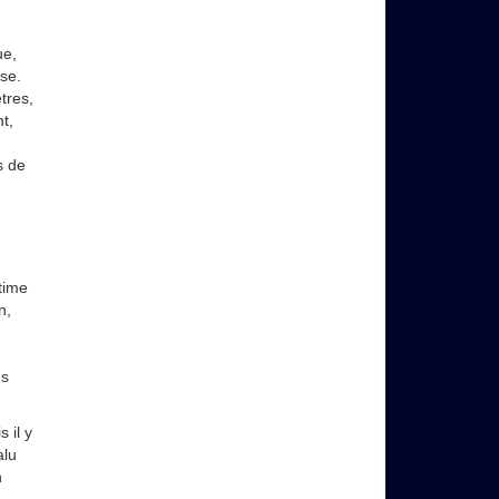
ue,
se.
tres,
t,
s de
time
n,
ns
 il y
alu
n