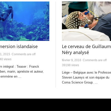
ersion islandaise
Le cerveau de Guillau
Néry analysé
1, 2015
Comments are off
40 views
février 9, 2016
Comments are off
39198 views
lm intégral : Teaser : Franck
en, marin, apnéiste et auteur,
Liège – Belgique avec le Professe
 emmène en ...
Steven Laureys et son équipe du
Coma Science Group. ...