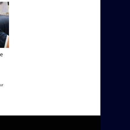
me
ur