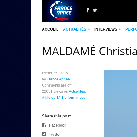
ACCUEIL
ACTUALITÉS
INTERVIEWS
PERF
MALDAMÉ Christi
février 25, 2015
by
France Apnée
Comments are off
22631 views
on
Actualités
,
Athlètes
,
M
,
Performances
Share this post
Facebook
Twitter