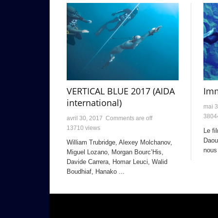
Imm
VERTICAL BLUE 2017 (AIDA
international)
mai 3
3804
avril 30, 2017
Comments are off
13710 views
Le fi
Daoub
William Trubridge, Alexey Molchanov,
nous
Miguel Lozano, Morgan Bourc’His,
Davide Carrera, Homar Leuci, Walid
Boudhiaf, Hanako ...