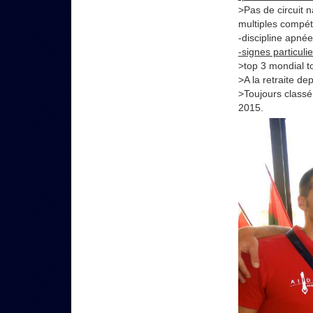
>Pas de circuit 
multiples compé
-discipline apnée
-signes particulie
>top 3 mondial t
>A la retraite dep
>Toujours classé 
2015.