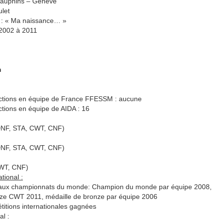
dauphins – Genève
ulet
 : «
Ma naissance… »
2002 à 2011
m
ctions en équipe de France FFESSM :
aucune
tions en équipe de AIDA : 16
DNF, STA, CWT, CNF)
DNF, STA, CWT, CNF)
CWT, CNF)
tional :
é aux championnats du monde: Champion du monde par équipe 2008,
nze CWT 2011
, médaille de bronze par équipe 2006
titions internationales gagnées
l :