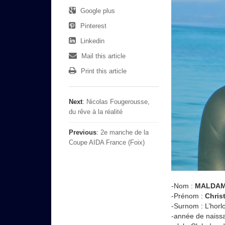
Google plus
Pinterest
Linkedin
Mail this article
Print this article
Next
:
Nicolas Fougerousse,
du rêve à la réalité
Previous
:
2e manche de la
Coupe AIDA France (Foix)
-Nom :
MALDA
-Prénom :
Chris
-Surnom : L’horl
-année de naiss