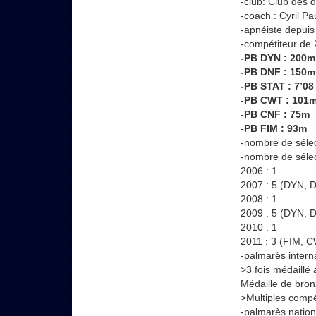
-club:
Club des 
-coach :
Cyril Pa
-apnéiste depuis
-compétiteur de
-PB DYN : 200m
-PB DNF : 150m
-PB STAT : 7’08
-PB CWT : 101
-PB CNF : 75m
-PB FIM : 93m
-nombre de séle
-nombre de sélec
2006 : 1
2007 : 5 (DYN, 
2008 : 1
2009 :
5 (DYN, 
2010 : 1
2011 :
3 (FIM, 
-palmarès interna
>3 fois médaill
Médaille de bro
>Multiples compé
-palmarès nationa