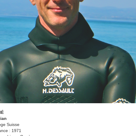
M
É
tian
oge Suisse
ance :
1971