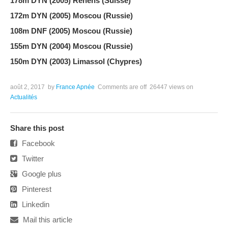
178m DYN (2005) Renens (Suisse)
172m DYN (2005) Moscou (Russie)
108m DNF (2005) Moscou (Russie)
155m DYN (2004) Moscou (Russie)
150m DYN (2003) Limassol (Chypres)
août 2, 2017
by
France Apnée
Comments are off
26447 views
on
Actualités
Share this post
Facebook
Twitter
Google plus
Pinterest
Linkedin
Mail this article